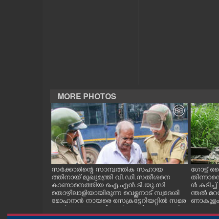
CASE DIARY
CINEMA
OPINION
PHOTOS
MORE PHOTOS
LIFESTYLE
SPIRITUAL
ന്ന ലാബ് ഓൺ
സർക്കാരിന്റെ സാമ്പത്തിക സഹായ
ഗോട്ട് ല
റി പദ്ധ
ത്തിനായ് മുഖ്യമന്ത്രി വി.ഡി.സതീശനെ
തിന്നാന
INFO+
തിരുവനന്തപുരം
കാണാനെത്തിയ ഐ.എൻ.ടി.യു.സി
ൾ കടിച്
ിമൻസ്
തൊഴിലാളിയായിരുന്ന വെള്ളനാട് സ്വദേശി
ന്തൽ മറന
രി വി.ഡി സ
മോഹനൻ നായരെ സെക്രട്ടേറിയറ്റിൽ സമര
ണാകുളം വ
ART
ുകളുടെ ഗാർഡ്
ങ്ങൾ നടക്കുന്നതിനാൽ ബാരിക്കേഡുകൾ
കുന്നു
സ്ഥാപിച്ച് ഗേറ്റുകൾ അടച്ചതിനെ തുടർന്ന് മ