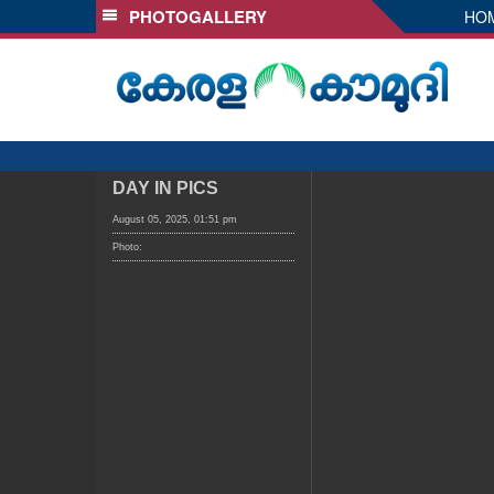
PHOTOGALLERY
HO
SECTIONS
HOME
LATEST
AUDIO
NOTIFIED NEWS
DAY IN PICS
POLL
August 05, 2025, 01:51 pm
Photo:
KERALA
LOCAL
OBITUARY
NEWS 360