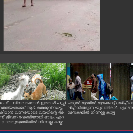
ൈഫ് ...വിശപ്പടക്കാൻ ഇത്തിരി പുല്ല്
ചാറ്റൽ മഴയിൽ മഴക്കോട്ട് ധരിച്ച്
െത്തിയതാണ് ആട്. തെരുവ് നായ്ക്ക
ലിച്ച് നീങ്ങുന്ന യുവതികൾ. എറ
ച് കീറാൻ വന്നതോടെ വയറിന്റെ ആ
മേനകയിൽ നിന്നുള്ള കാഴ്ച
്ന് ജീവന് വേണ്ടിയായി ഓട്ടം. എറ
ാത്തുരുത്തിയിൽ നിന്നുള്ള കാഴ്ച