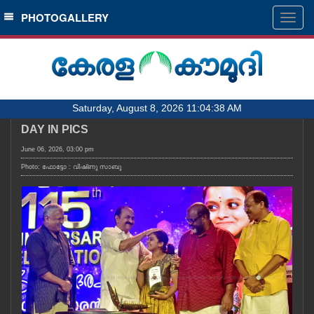
SECTIONS
PHOTOGALLERY
Togg
navig
HOME
LATEST
AUDIO
Saturday, August 8, 2026 11:04:38 AM
NOTIFIED NEWS
DAY IN PICS
POLL
June 06, 2026, 03:00 pm
KERALA
Photo: ഫോട്ടോ : വിഷ്‌ണു സാബു
LOCAL
OBITUARY
NEWS 360