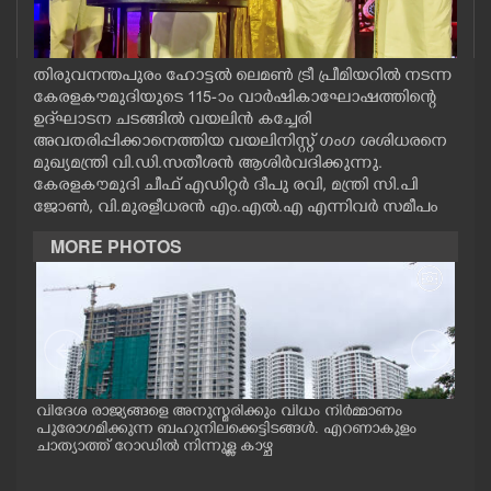
CASE DIARY
തിരുവനന്തപുരം ഹോട്ടൽ ലെമൺ ട്രീ പ്രീമിയറിൽ നടന്ന
CINEMA
കേരളകൗമുദിയുടെ 115-ാം വാർഷികാഘോഷത്തിന്റെ
ഉദ്‌ഘാടന ചടങ്ങിൽ വയലിൻ കച്ചേരി
അവതരിപ്പിക്കാനെത്തിയ വയലിനിസ്റ്റ് ഗംഗ ശശിധരനെ
OPINION
മുഖ്യമന്ത്രി വി.ഡി.സതീശൻ ആശിർവദിക്കുന്നു.
കേരളകൗമുദി ചീഫ് എഡിറ്റർ ദീപു രവി, മന്ത്രി സി.പി
ജോൺ, വി.മുരളീധരൻ എം.എൽ.എ എന്നിവർ സമീപം
PHOTOS
MORE PHOTOS
LIFESTYLE
SPIRITUAL
INFO+
.സി.
വിദേശ രാജ്യങ്ങളെ അനുസ്മരിക്കും വിധം നിർമ്മാണം
അമ്മ
പുരോഗമിക്കുന്ന ബഹുനിലക്കെട്ടിടങ്ങൾ. എറണാകുളം
എ. 
ചാത്യാത്ത് റോഡിൽ നിന്നുള്ള കാഴ്ച
ത്ത
ART
രേഡ
ൻ്റ