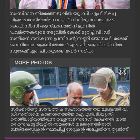
CASE DIARY
സംസ്‌ഥാന തിരഞ്ഞെടുപ്പിൽ യു .ഡി .എഫ് മികച്ച
വിജയം നേടിയതിനെ തുടർന്ന് തിരുവനന്തപുരം
CINEMA
കെ.പി.സി.സി ആസ്‌ഥാനത്തിന് മുന്നിൽ
പ്രവർത്തകരുടെ നടുവിൽ കേക്ക് മുറിച്ച് വി .ഡി
സതീശന് നൽകുന്ന പ്രസിഡന്റ് സണ്ണി ജോസഫ് .രമേശ്
OPINION
ചെന്നിത്തല,ജെബി മേത്തർ എം .പി ,കൊടിക്കുന്നിൽ
സുരേഷ് എം .പി ,തുടങ്ങിയവർ സമീപം
PHOTOS
MORE PHOTOS
LIFESTYLE
SPIRITUAL
സർക്കാരിന്റെ സാമ്പത്തിക സഹായത്തിനായ് മുഖ്യമന്ത്രി വി.
ഗോട്
INFO+
ഡി.സതീശനെ കാണാനെത്തിയ ഐ.എൻ.ടി.യു.സി
തിന
തൊഴിലാളിയായിരുന്ന വെള്ളനാട് സ്വദേശി മോഹനൻ നായ
വന്
.സി
രെ സെക്രട്ടേറിയറ്റിൽ സമരങ്ങൾ നടക്കുന്നതിനാൽ
ഓട്
നു
ബാരിക്കേഡുകൾ സ്ഥാപിച്ച് ഗേറ്റുകൾ അടച്ചതിനെ തുടർന്ന്
ART
മറ്റൊരു വഴിയിലൂടെ ഓഫീസിലെത്തിക്കാൻ സഹായിക്കുന്ന
പൊലീസ് ഉദ്യോഗസ്ഥർ. വാർദ്ധക്യ സഹജമായ അസുഖ