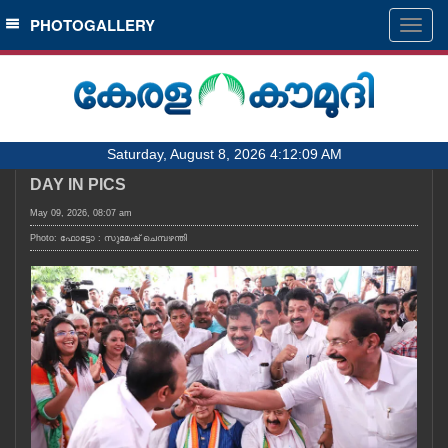
SECTIONS
PHOTOGALLERY
Togg
navig
HOME
LATEST
AUDIO
Saturday, August 8, 2026 4:12:09 AM
NOTIFIED NEWS
DAY IN PICS
POLL
May 09, 2026, 08:07 am
KERALA
Photo: ഫോട്ടോ : സുമേഷ് ചെമ്പഴന്തി
LOCAL
OBITUARY
NEWS 360