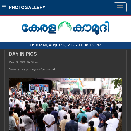
SECTIONS
PHOTOGALLERY
Togg
navig
HOME
LATEST
AUDIO
Thursday, August 6, 2026 11:08:15 PM
NOTIFIED NEWS
DAY IN PICS
POLL
May 09, 2026, 07:56 am
KERALA
Photo: ഫോട്ടോ : സുമേഷ് ചെമ്പഴന്തി
LOCAL
OBITUARY
NEWS 360