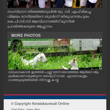
CASE DIARY
സംസ്‌ഥാന തിരഞ്ഞെടുപ്പിൽ യു .ഡി .എഫ് മികച്ച
വിജയം നേടിയതിനെ തുടർന്ന് തിരുവനന്തപുരം
CINEMA
കെ.പി.സി.സി ആസ്‌ഥാനത്തിന് മുന്നിൽ
പ്രവർത്തകരുടെ ആഹ്ലാദം
OPINION
MORE PHOTOS
PHOTOS
LIFESTYLE
വിശപ്പടക്കാൻ ഇത്തിരി പുല്ല് തിന്നാനെത്തിയ ആടിനെ ആ
മത്സ
SPIRITUAL
പം
ക്രമിക്കാനൊരുങ്ങുന്ന തെരുവ് നായ. എറണാകുളം
റക്
ു.
വാത്തുരുത്തിയിൽ നിന്നുള്ള കാഴ്ച
റിൽ 
INFO+
© Copyright Keralakaumudi Online
ART
Chief Editor - Deepu Ravi