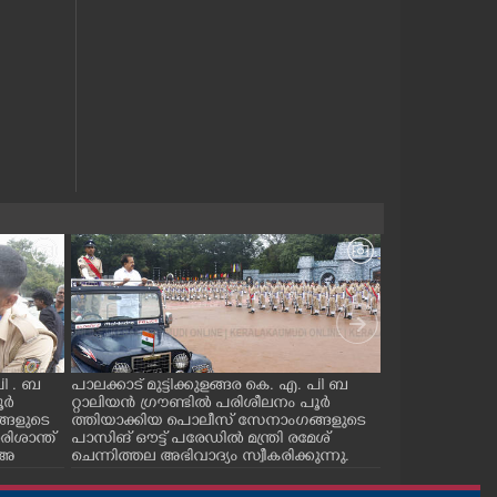
പി . ബ
പാലക്കാട് മുട്ടിക്കുളങ്ങര കെ. എ. പി ബ
സർക്കാരിന്റെ
ൂർ
റ്റാലിയൻ ഗ്രൗണ്ടിൽ പരിശീലനം പൂർ
ത്തിനായ് മുഖ്
്ങളുടെ
ത്തിയാക്കിയ പൊലീസ് സേനാംഗങ്ങളുടെ
കാണാനെത്തി
ിശാന്ത്
പാസിങ് ഔട്ട് പരേഡിൽ മന്ത്രി രമേശ്
തൊഴിലാളിയായിര
 അ
ചെന്നിത്തല അഭിവാദ്യം സ്വീകരിക്കുന്നു.
മോഹനൻ നായരെ
 സ
ങ്ങൾ നടക്കു
സ്ഥാപിച്ച് ഗേറ