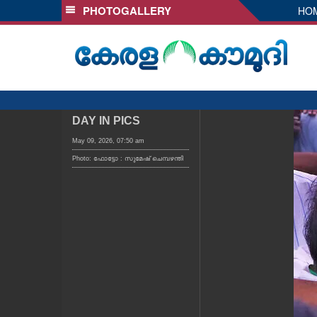
PHOTOGALLERY
HO
SECTIONS
HOME
LATEST
AUDIO
NOTIFIED NEWS
DAY IN PICS
POLL
May 09, 2026, 07:50 am
Photo: ഫോട്ടോ : സുമേഷ് ചെമ്പഴന്തി
KERALA
LOCAL
OBITUARY
NEWS 360