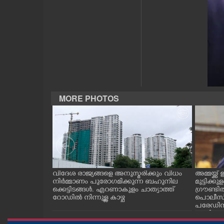
CASE DIARY
CINEMA
OPINION
PHOTOS
MORE PHOTOS
LIFESTYLE
SPIRITUAL
തുർടന്ന് വെള്ളം
വിദേശ രാജ്യങ്ങളെ അനുസ്മരിക്കും വിധം
അമ്മയ്ക്ക
്ളത്തിൽ ക
നിർമ്മാണം പുരോഗമിക്കുന്ന ബഹുനില
മുട്ടിക്
INFO+
ശേരി പൂവത്ത്
ക്കെട്ടിടങ്ങൾ. എറണാകുളം ചാത്യാത്ത്
ഗ്രൗണ്ട
റോഡിൽ നിന്നുള്ള കാഴ്ച
പൊലീസ് 
പരേഡിന
ART
ദേശിയാ
മ്മയ്ക്