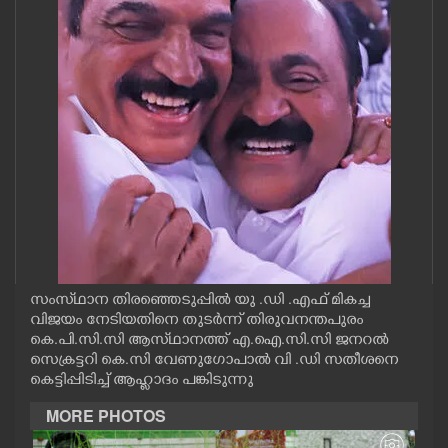
CASE DIARY
CINEMA
OPINION
PHOTOS
LIFESTYLE
സംസ്‌ഥാന തിരഞ്ഞെടുപ്പിൽ യു .ഡി .എഫ് മികച്ച
SPIRITUAL
വിജയം നേടിയതിനെ തുടർന്ന് തിരുവനന്തപുരം
കെ.പി.സി.സി ആസ്‌ഥാനത്ത് എ.ഐ.സി.സി ജനറൽ
സെക്രട്ടറി കെ.സി വേണുഗോപാൽ വി .ഡി സതീശനെ
INFO+
കെട്ടിപ്പിടിച്ച് ആഹ്ലാദം പങ്കിടുന്നു
MORE PHOTOS
ART