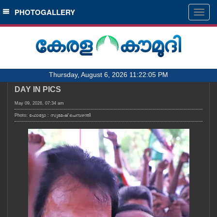
SECTIONS
PHOTOGALLERY
Togg
navig
HOME
LATEST
AUDIO
Thursday, August 6, 2026 11:22:05 PM
NOTIFIED NEWS
DAY IN PICS
POLL
May 09, 2026, 07:34 am
KERALA
Photo: ഫോട്ടോ : സുമേഷ് ചെമ്പഴന്തി
LOCAL
OBITUARY
NEWS 360