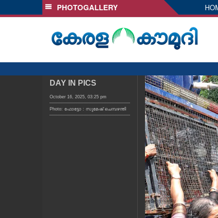
PHOTOGALLERY
HO
SECTIONS
HOME
LATEST
AUDIO
NOTIFIED NEWS
DAY IN PICS
POLL
October 16, 2025, 03:25 pm
Photo: ഫോട്ടോ : സുമേഷ് ചെമ്പഴന്തി
KERALA
LOCAL
OBITUARY
NEWS 360