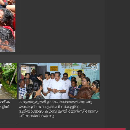
ോട് ക
കടുത്തുരുത്തി ഗ്രാമപഞ്ചായത്തിലെ ആ
കോട്ടയം കോട
ുകളിൽ
യാംകുടി ഗവ.എൽ.പി സ്‌കൂളിലെ
ന്നലെ രാത്രിയ
ദുരിതാശ്വാസ ക്യാമ്പ് മന്ത്രി മോൻസ് ജോസ
വീണ മരം അഗ്
ഫ് സന്ദർശിക്കുന്നു
നേതൃത്വത്തിൽ മുറ