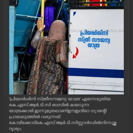
CASE DIARY
CINEMA
OPINION
PHOTOS
LIFESTYLE
SPIRITUAL
'പ്രിയദർശിനി സ്ത്രീ സൗജന്യ യാത്ര' എന്നെഴുതിയ
കെ.എസ്.ആർ.ടി.സി ബസിൽ കയറുന്ന
INFO+
യാത്രക്കാരി. ഇന്നുമുതലാണ് ഈ ഇന്ദിരാ ഗ്യാരന്റി
പ്രാബല്യത്തിൽ വരുന്നത്.
കോഴിക്കോട് കെ.എസ്.ആർ.ടി.സി സ്റ്റാൻഡിൽ നിന്നുള്ള
ART
ദൃശ്യം