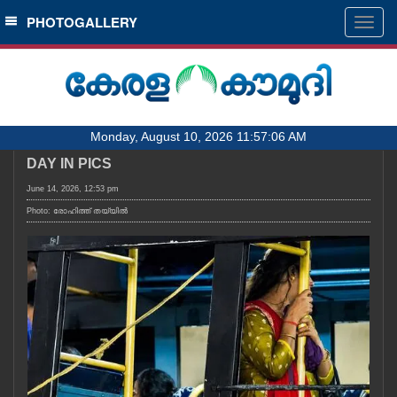
SECTIONS
PHOTOGALLERY
Togg
navig
HOME
LATEST
AUDIO
Monday, August 10, 2026 11:57:06 AM
NOTIFIED NEWS
DAY IN PICS
POLL
June 14, 2026, 12:53 pm
KERALA
Photo: രോഹിത്ത് തയ്യിൽ
LOCAL
OBITUARY
NEWS 360