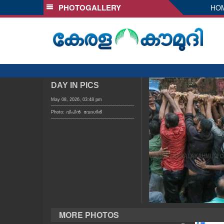
PHOTOGALLERY
HO
SECTIONS
HOME
LATEST
AUDIO
NOTIFIED NEWS
DAY IN PICS
POLL
May 08, 2026, 03:48 pm
Photo: വിപിൻ വേദഗിരി
KERALA
LOCAL
OBITUARY
NEWS 360
MORE PHOTOS