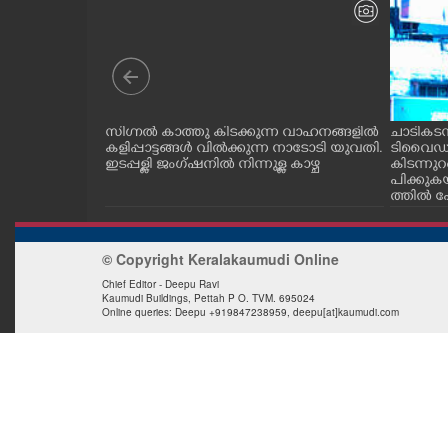
CASE DIARY
CINEMA
മണ്ഡലം കോൺഗ്ര
സിഗ്നൽ കാത്തു കിടക്കുന്ന വാഹനങ്ങളിൽ
ചാടികടന്
OPINION
്തിൽ നടത്തിയ
കളിപ്പാട്ടങ്ങൾ വിൽക്കുന്ന നാടോടി യുവതി.
ടിവൈഡറി
സി .സി. ജനറൽ
ഇടപ്പള്ളി ജംഗ്ഷനിൽ നിന്നുള്ള കാഴ്ച
കിടന്നുറ
ടനം ചെയ്യുന്നു.
പിക്കു
PHOTOS
ത്തിൽ പോ
ണ്ടായ 
മ്പി കൊണ
നാടോടി സ
LIFESTYLE
© Copyright Keralakaumudi Online
Chief Editor - Deepu Ravi
Kaumudi Buildings, Pettah P O. TVM. 695024
SPIRITUAL
Online queries: Deepu +919847238959, deepu[at]kaumudi.com
INFO+
ART