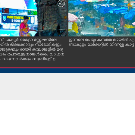
ന്...കലൂർ മെട്രോ സ്റ്റേഷനിലെ
ഇന്നലെ പെയ്ത കനത്ത മഴയിൽ എ
ൽ ഭിക്ഷക്കാരും നാടോടികളും
ണാകുളം മാർക്കറ്റിൽ നിന്നുള്ള കാഴ്ച
ങ്ങുകയും രാത്രി കാലങ്ങളിൽ മദ്യ
കയും പൊതുജനങ്ങൾക്കും വാഹന
കുന്നവർക്കും ബുദ്ധിമുട്ട് ഉ
സാഹചര്യത്തിൽ അധികാരികൾ ക
്ട് മറച്ച വേലി ചാടികടക്കുന്ന
്ത്രീ