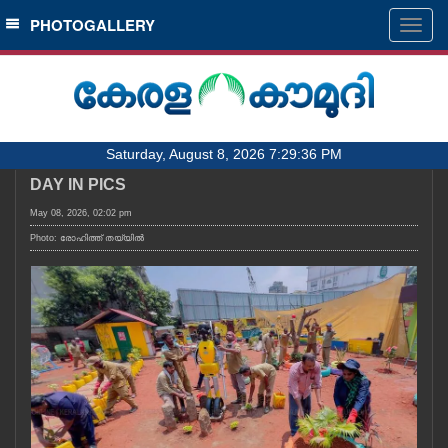
SECTIONS
PHOTOGALLERY
Togg
navig
HOME
LATEST
AUDIO
Saturday, August 8, 2026 7:29:36 PM
NOTIFIED NEWS
DAY IN PICS
POLL
May 08, 2026, 02:02 pm
KERALA
Photo: രോഹിത്ത് തയ്യിൽ
LOCAL
OBITUARY
NEWS 360