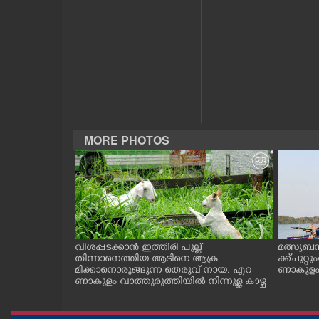
CASE DIARY
CINEMA
OPINION
PHOTOS
MORE PHOTOS
LIFESTYLE
SPIRITUAL
ത്തുടങ്ങിയ
വിശപ്പടക്കാൻ ഇത്തിരി പുല്ല്
മത്സ്യബ
 സമീപം ആറ
തിന്നാനെത്തിയ ആടിനെ ആക്ര
ക്ക് ചുറ്റ
INFO+
 സമീപം പ്രവർ
മിക്കാനൊരുങ്ങുന്ന തെരുവ് നായ. എറ
ണാകുളം ക
കഴുകി
ണാകുളം വാത്തുരുത്തിയിൽ നിന്നുള്ള കാഴ്ച
ART