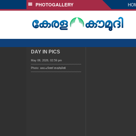
PHOTOGALLERY
HO
SECTIONS
HOME
LATEST
AUDIO
NOTIFIED NEWS
DAY IN PICS
POLL
May 08, 2026, 02:59 pm
Photo: രോഹിത്ത് തയ്യിൽ
KERALA
LOCAL
OBITUARY
NEWS 360