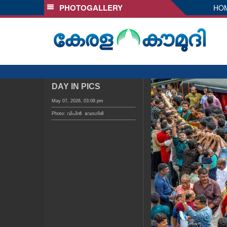
PHOTOGALLERY
HO
SECTIONS
HOME
LATEST
AUDIO
NOTIFIED NEWS
DAY IN PICS
POLL
May 07, 2026, 03:08 pm
Photo: വിപിൻ വേദഗിരി
KERALA
LOCAL
OBITUARY
NEWS 360