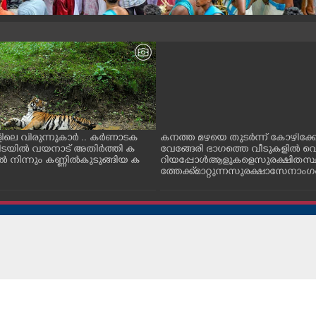
ിലെ വിരുന്നുകാർ .. കർണാടക
കനത്ത മഴയെ തുടർന്ന് കോഴിക്ക
കിടയിൽ വയനാട് അതിർത്തി ക
വേങ്ങേരി ഭാഗത്തെ വീടുകളിൽ വെ
 നിന്നും കണ്ണിൽകുടുങ്ങിയ ക
റിയപ്പോൾ ആളുകളെ സുരക്ഷിത സ
ത്തേക്ക് മാറ്റുന്ന സുരക്ഷാസേനാം