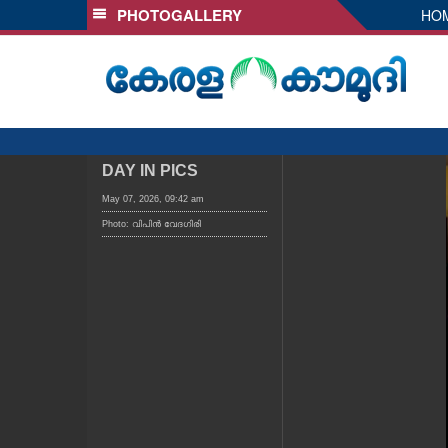
PHOTOGALLERY
HO
SECTIONS
HOME
LATEST
AUDIO
NOTIFIED NEWS
DAY IN PICS
POLL
May 07, 2026, 09:42 am
Photo: വിപിൻ വേദഗിരി
KERALA
LOCAL
OBITUARY
NEWS 360