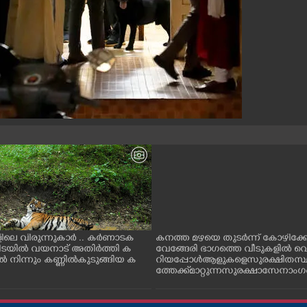
ിലെ വിരുന്നുകാർ .. കർണാടക
കനത്ത മഴയെ തുടർന്ന് കോഴിക്ക
കിടയിൽ വയനാട് അതിർത്തി ക
വേങ്ങേരി ഭാഗത്തെ വീടുകളിൽ വെ
 നിന്നും കണ്ണിൽകുടുങ്ങിയ ക
റിയപ്പോൾ ആളുകളെ സുരക്ഷിത സ
ത്തേക്ക് മാറ്റുന്ന സുരക്ഷാസേനാം