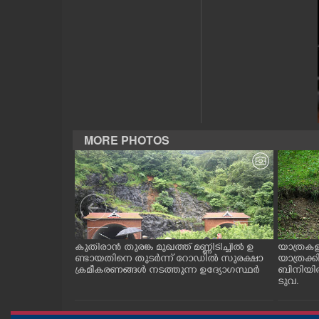
CASE DIARY
CINEMA
OPINION
PHOTOS
MORE PHOTOS
LIFESTYLE
SPIRITUAL
ന വാഹനങ്ങളിൽ
കുതിരാൻ തുരങ്ക മുഖത്ത് മണ്ണിടിച്ചിൽ ഉ
യാത്രകള
 നാടോടി യുവതി.
ണ്ടായതിനെ തുടർന്ന് റോഡിൽ സുരക്ഷാ
യാത്രക്
INFO+
 കാഴ്ച
ക്രമീകരണങ്ങൾ നടത്തുന്ന ഉദ്യോഗസ്ഥർ
ബിനിയിൽ
ടുവ.
ART