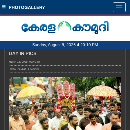
SECTIONS
PHOTOGALLERY
Togg
navig
HOME
LATEST
AUDIO
Sunday, August 9, 2026 4:20:10 PM
NOTIFIED NEWS
DAY IN PICS
POLL
March 18, 2025, 02:40 pm
KERALA
Photo: വിപിൻ േവദഗിരി
LOCAL
OBITUARY
NEWS 360