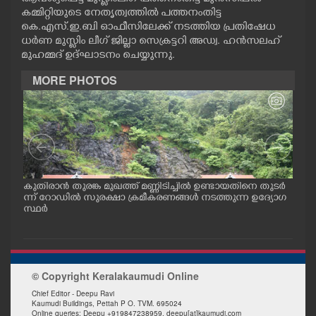
CASE DIARY
കമ്മിറ്റിയുടെ നേതൃത്വത്തിൽ പത്തനംതിട്ട
കെ.എസ്.ഇ.ബി ഓഫീസിലേക്ക് നടത്തിയ പ്രതിഷേധ
ധർണ മുസ്ലിം ലീഗ് ജില്ലാ സെക്രട്ടറി അഡ്വ. ഹൻസലഹ്
CINEMA
മുഹമ്മദ് ഉദ്ഘാടനം ചെയ്യുന്നു.
MORE PHOTOS
OPINION
PHOTOS
LIFESTYLE
ങൾ
കുതിരാൻ തുരങ്ക മുഖത്ത് മണ്ണിടിച്ചിൽ ഉണ്ടായതിനെ തുടർ
യാത
ള്ള
ന്ന് റോഡിൽ സുരക്ഷാ ക്രമീകരണങ്ങൾ നടത്തുന്ന ഉദ്യോഗ
യനാ
സ്ഥർ
കടു
SPIRITUAL
INFO+
© Copyright Keralakaumudi Online
Chief Editor - Deepu Ravi
ART
Kaumudi Buildings, Pettah P O. TVM. 695024
Online queries: Deepu +919847238959, deepu[at]kaumudi.com