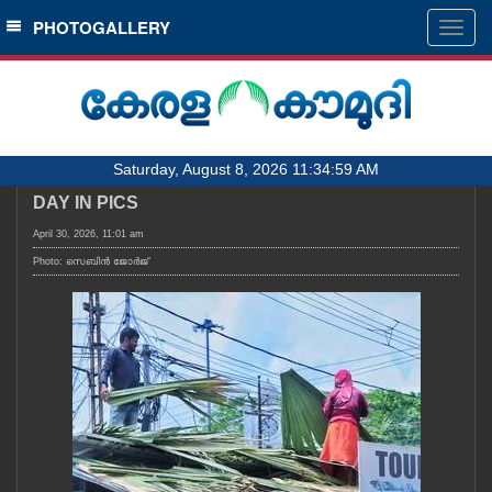
SECTIONS
PHOTOGALLERY
Togg
navig
HOME
LATEST
AUDIO
Saturday, August 8, 2026 11:34:59 AM
NOTIFIED NEWS
DAY IN PICS
POLL
April 30, 2026, 11:01 am
KERALA
Photo: സെബിൻ ജോർജ്
LOCAL
OBITUARY
NEWS 360