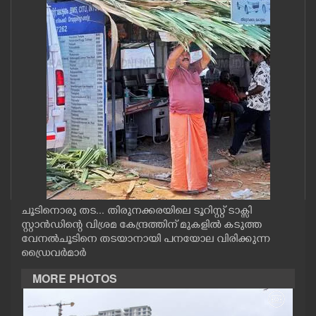
CASE DIARY
CINEMA
OPINION
PHOTOS
LIFESTYLE
ചൂടിനൊരു തട... തിരുനക്കരയിലെ ടൂറിസ്റ്റ് ടാക്സി
SPIRITUAL
സ്റ്റാൻഡിന്റെ വിശ്രമ കേന്ദ്രത്തിന് മുകളിൽ കടുത്ത
വേനൽചൂടിനെ തടയാനായി പനയോല വിരിക്കുന്ന
ഡ്രൈവർമാർ
INFO+
MORE PHOTOS
ART