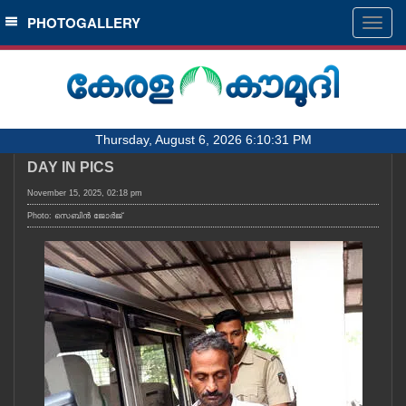
SECTIONS
PHOTOGALLERY
Togg
navig
HOME
LATEST
AUDIO
Thursday, August 6, 2026 6:10:31 PM
NOTIFIED NEWS
DAY IN PICS
POLL
November 15, 2025, 02:18 pm
KERALA
Photo: സെബിൻ ജോർജ്
LOCAL
OBITUARY
NEWS 360