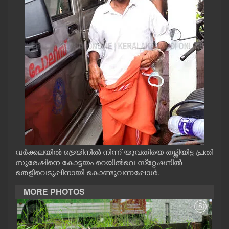
CASE DIARY
CINEMA
OPINION
PHOTOS
LIFESTYLE
വർക്കലയിൽ ട്രെയിനിൽ നിന്ന് യുവതിയെ തള്ളിയിട്ട പ്രതി
SPIRITUAL
സുരേഷിനെ കോട്ടയം റെയിൽവെ സ്‌റ്റേഷനിൽ
തെളിവെടുപ്പിനായി കൊണ്ടുവന്നപ്പോൾ.
INFO+
MORE PHOTOS
ART