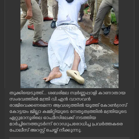
CASE DIARY
CINEMA
OPINION
PHOTOS
LIFESTYLE
തൂക്കിയെടുത്ത്... ശബരിമല സ്വർണ്ണപ്പാളി കാണാതായ
SPIRITUAL
സംഭവത്തിൽ മന്ത്രി വി.എൻ വാസവൻ
രാജിവെക്കണമെന്ന ആവശ്യത്തിൽ യൂത്ത് കോൺഗ്രസ്
കോട്ടയം ജില്ലാ കമ്മിറ്റിയുടെ നേതൃത്വത്തിൽ മന്ത്രിയുടെ
INFO+
ഏറ്റുമാനൂരിലെ ഓഫീസിലേക്ക് നടത്തിയ
മാർച്ചിനെത്തുടർന്ന് റോഡുപരോധിച്ച പ്രവർത്തകരെ
പോലീസ് അറസ്റ്റ് ചെയ്ത് നീക്കുന്നു.
ART