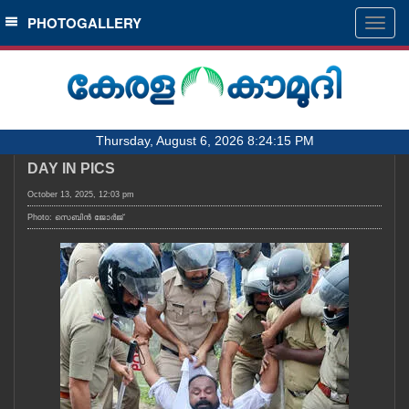
SECTIONS
PHOTOGALLERY
Togg
navig
HOME
LATEST
AUDIO
Thursday, August 6, 2026 8:24:15 PM
NOTIFIED NEWS
DAY IN PICS
POLL
October 13, 2025, 12:03 pm
KERALA
Photo: സെബിൻ ജോർജ്
LOCAL
OBITUARY
NEWS 360