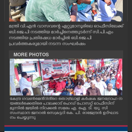
CASE DIARY
CINEMA
മന്ത്രി വി.എൻ വാസവന്റെ ഏറ്റുമാനൂരിലെ ഓഫീസിലേക്ക്
ബി.ജെ.പി നടത്തിയ മാർച്ചിനെത്തുടർന്ന് സി.പി.എം
നടത്തിയ പ്രതിഷേധ മാർച്ചിൽ ബി.ജെ.പി
OPINION
പ്രവർത്തകരുമായി നടന്ന സംഘർഷം
MORE PHOTOS
PHOTOS
LIFESTYLE
SPIRITUAL
ോട്ട
കേന്ദ്ര ഗവൺമെൻ്റിൻ്റെ തൊഴിലാളി കർഷക ജനദ്രോഹ ന
ഭാര
യങ്ങൾക്കെതിരെ പാലക്കാട് ഹെഡ് പോസറ്റ് ഓഫീസിന്
സാം
INFO+
മുന്നിൽ ജയിൽ നിറക്കൽ സമരം എ. ഐ. ടി. യു. സി
ഭാര
സംസ്ഥാന ജനറൽ സെക്രട്ടറി കെ. പി. രാജേന്ദ്രൻ ഉദ്ഘാട
അക്
നം ചെയ്യുന്നു
ക് 
ART