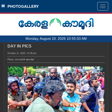
SECTIONS
PHOTOGALLERY
Togg
navig
HOME
LATEST
AUDIO
Monday, August 10, 2026 10:55:03 AM
NOTIFIED NEWS
DAY IN PICS
POLL
October 11, 2025, 12:28 pm
KERALA
Photo: സെബിൻ ജോർജ്
LOCAL
OBITUARY
NEWS 360