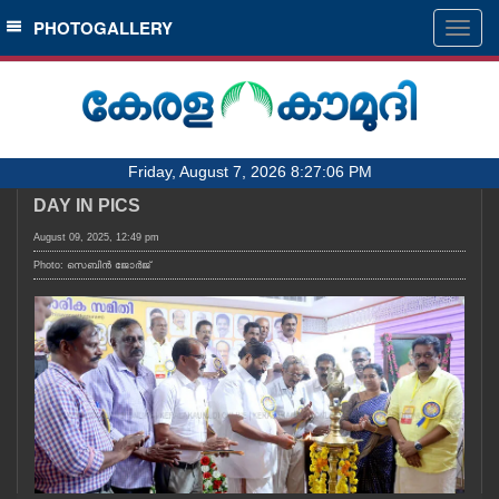
SECTIONS
PHOTOGALLERY
Togg
navig
HOME
LATEST
AUDIO
Friday, August 7, 2026 8:27:06 PM
NOTIFIED NEWS
DAY IN PICS
POLL
August 09, 2025, 12:49 pm
KERALA
Photo: സെബിൻ ജോർജ്
LOCAL
OBITUARY
NEWS 360