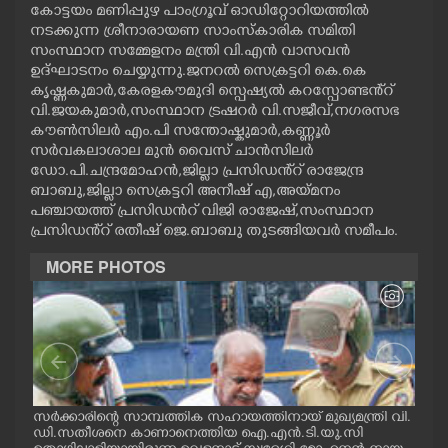
കോട്ടയം മണിപ്പുഴ പാംഗ്രൂവ് ഓഡിറ്റോറിയത്തിൽ
CASE DIARY
നടക്കുന്ന ശ്രീനാരായണ സാംസ്കാരിക സമിതി
സംസ്ഥാന സമ്മേളനം മന്ത്രി വി.എൻ വാസവൻ
ഉദ്ഘാടനം ചെയ്യുന്നു.ജനറൽ സെക്രട്ടറി കെ.കെ
CINEMA
കൃഷ്ണകുമാർ,കേരളകൗമുദി സ്പെഷ്യൽ കറസ്പോണ്ടൻ്റ്
വി.ജയകുമാർ,സംസ്ഥാന ട്രഷറർ വി.സജീവ്,നഗരസഭ
കൗൺസിലർ എം.പി സന്തോഷ്കുമാർ,കണ്ണൂർ
OPINION
സർവകലാശാല മുൻ വൈസ് ചാൻസിലർ
ഡോ.പി.ചന്ദ്രമോഹൻ,ജില്ലാ പ്രസിഡൻ്റ് രാജേന്ദ്ര
ബാബു,ജില്ലാ സെക്രട്ടറി അനീഷ് എ,അയ്മനം
PHOTOS
പഞ്ചായത്ത് പ്രസിഡൻറ് വിജി രാജേഷ്,സംസ്ഥാന
പ്രസിഡൻ്റ് രതീഷ് ജെ.ബാബു തുടങ്ങിയവർ സമീപം.
LIFESTYLE
MORE PHOTOS
SPIRITUAL
INFO+
സർക്കാരിന്റെ സാമ്പത്തിക സഹായത്തിനായ് മുഖ്യമന്ത്രി വി.
ഗോട്
ART
ഡി.സതീശനെ കാണാനെത്തിയ ഐ.എൻ.ടി.യു.സി
തിന