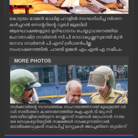
CASE DIARY
കോട്ടയം മാമ്മൻ മാപ്പിള ഹാളിൽ സംഘടിപ്പിച്ച ദർശന
CINEMA
കൾച്ചറൽ സെന്ററിന്റെ റൂബി ജൂബിലി
ആഘോഷങ്ങളുടെ ഉദ്‌ഘാടനം ചെയ്യുവാനെത്തിയ
മഹാരാഷ്ട്ര ഗവർണർ സി.പി രാധാകൃഷ്ണനുമായി മുൻ
OPINION
ഗോവ ഗവർണർ പി.എസ് ശ്രീധരൻപിള്ള
സംഭാഷണത്തിൽ. ചാണ്ടി ഉമ്മൻ എം.എൽ.എ സമീപം.
PHOTOS
MORE PHOTOS
LIFESTYLE
SPIRITUAL
സർക്കാരിന്റെ സാമ്പത്തിക സഹായത്തിനായ് മുഖ്യമന്ത്രി വി.
ഗോട്
ഡി.സതീശനെ കാണാനെത്തിയ ഐ.എൻ.ടി.യു.സി
തിന
INFO+
തൊഴിലാളിയായിരുന്ന വെള്ളനാട് സ്വദേശി മോഹനൻ നായ
വന്
.സി
രെ സെക്രട്ടേറിയറ്റിൽ സമരങ്ങൾ നടക്കുന്നതിനാൽ
ഓട്
നു
ബാരിക്കേഡുകൾ സ്ഥാപിച്ച് ഗേറ്റുകൾ അടച്ചതിനെ തുടർന്ന്
ART
മറ്റൊരു വഴിയിലൂടെ ഓഫീസിലെത്തിക്കാൻ സഹായിക്കുന്ന
പൊലീസ് ഉദ്യോഗസ്ഥർ. വാർദ്ധക്യ സഹജമായ അസുഖ