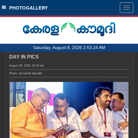
SECTIONS
PHOTOGALLERY
Togg
navig
HOME
LATEST
AUDIO
Saturday, August 8, 2026 2:53:24 AM
NOTIFIED NEWS
DAY IN PICS
POLL
August 08, 2025, 04:35 pm
KERALA
Photo: സെബിൻ ജോർജ്
LOCAL
OBITUARY
NEWS 360