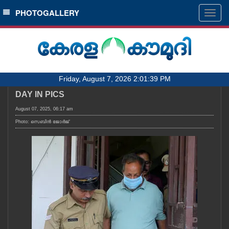
SECTIONS
PHOTOGALLERY
Togg
navig
HOME
LATEST
AUDIO
Friday, August 7, 2026 2:01:39 PM
NOTIFIED NEWS
DAY IN PICS
POLL
August 07, 2025, 06:17 am
KERALA
Photo: സെബിൻ ജോർജ്
LOCAL
OBITUARY
NEWS 360