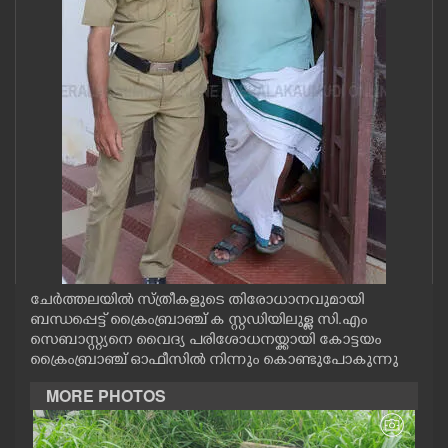
CASE DIARY
CINEMA
OPINION
PHOTOS
LIFESTYLE
ചേർത്തലയിൽ സ്ത്രീകളുടെ തിരോധാനവുമായി
SPIRITUAL
ബന്ധപ്പെട്ട് ക്രൈംബ്രാഞ്ച് ക സ്റ്റഡിയിലുള്ള സി.എം
സെബാസ്റ്റ്യനെ വൈദ്യ പരിശോധനയ്ക്കായി കോട്ടയം
ക്രൈംബ്രാഞ്ച് ഓഫീസിൽ നിന്നും കൊണ്ടുപോകുന്നു
INFO+
MORE PHOTOS
ART