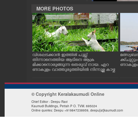
CASE DIARY
MORE PHOTOS
CINEMA
OPINION
ത്തുടങ്ങിയ
വിശപ്പടക്കാൻ ഇത്തിരി പുല്ല്
മത്സ്യബ
PHOTOS
 സമീപം ആറ
തിന്നാനെത്തിയ ആടിനെ ആക്ര
ക്ക് ചുറ്റ
 സമീപം പ്രവർ
മിക്കാനൊരുങ്ങുന്ന തെരുവ് നായ. എറ
ണാകുളം ക
കഴുകി
ണാകുളം വാത്തുരുത്തിയിൽ നിന്നുള്ള കാഴ്ച
LIFESTYLE
© Copyright Keralakaumudi Online
SPIRITUAL
Chief Editor - Deepu Ravi
Kaumudi Buildings, Pettah P O. TVM. 695024
Online queries: Deepu +919847238959, deepu[at]kaumudi.com
INFO+
ART