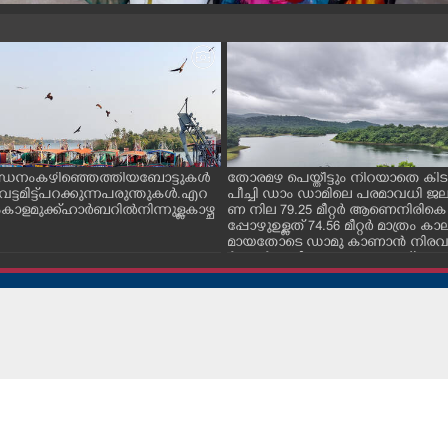
ന്ധനം കഴിഞ്ഞെത്തിയ ബോട്ടുകൾ
തോരമഴ പെയ്തീട്ടും നിറയാതെ കിടക
ും വട്ടമിട്ട് പറക്കുന്ന പരുന്തുകൾ. എറ
പീച്ചി ഡാം ഡാമിലെ പരമാവധി 
ാളമുക്ക് ഹാർബറിൽ നിന്നുള്ള കാഴ്ച
ണ നില 79.25 മീറ്റർ ആണെനിരികെ
പ്പോഴുഉള്ളത് 74.56 മീറ്റർ മാത്രം
മായതോടെ ഡാമു കാണാൻ നിരവധ
ർശകർ ഇവിടെ എത്തുന്നുണ്ട്