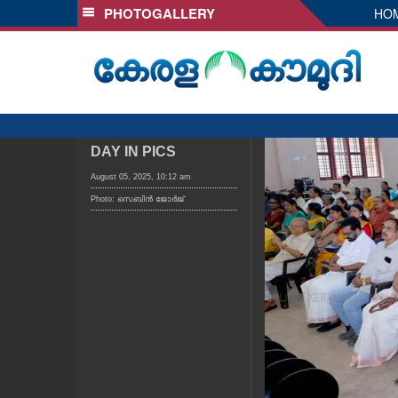
PHOTOGALLERY
HO
SECTIONS
HOME
LATEST
AUDIO
NOTIFIED NEWS
DAY IN PICS
POLL
August 05, 2025, 10:12 am
Photo: സെബിൻ ജോർജ്
KERALA
LOCAL
OBITUARY
NEWS 360