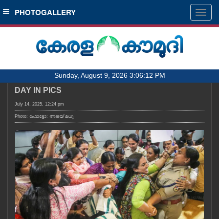
SECTIONS
PHOTOGALLERY
Togg
navig
HOME
LATEST
AUDIO
Sunday, August 9, 2026 3:06:12 PM
NOTIFIED NEWS
DAY IN PICS
POLL
July 14, 2025, 12:24 pm
KERALA
Photo: ഫോട്ടോ: അജയ് മധു
LOCAL
OBITUARY
NEWS 360