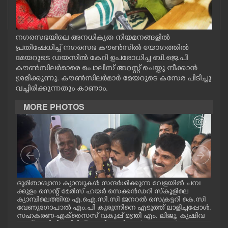
CASE DIARY
നഗരസഭയിലെ അനധികൃത നിയമനങ്ങളിൽ
CINEMA
പ്രതിഷേധിച്ച് നഗരസഭ കൗൺസിൽ യോഗത്തിൽ
മേയറുടെ ഡയസിൽ കേറി ഉപരോധിച്ച ബി.ജെ.പി
OPINION
കൗൺസിലർമാരെ പൊലീസ് അറസ്റ്റ് ചെയ്തു നീക്കാൻ
ശ്രമിക്കുന്നു. കൗൺസിലർമാർ മേയറുടെ കസേര പിടിച്ചു
വച്ചിരിക്കുന്നതും കാണാം.
PHOTOS
MORE PHOTOS
LIFESTYLE
SPIRITUAL
മ്പ്
ദുരിതാശ്വാസ ക്യാമ്പുകൾ സന്ദർശിക്കുന്ന വേളയിൽ ചമ്പ
ദുര
INFO+
്ട
ക്കുളം സെന്റ് മേരീസ് ഹയർ സെക്കൻഡറി സ്കൂളിലെ
ക്ക
ക്യാമ്പിലെത്തിയ എ.ഐ.സി.സി ജനറൽ സെക്രട്ടറി കെ.സി
ക്യ
വേണുഗോപാൽ എം.പി കുരുന്നിനെ എടുത്ത് ലാളിച്ചപ്പോൾ.
മാധ
ART
സഹകരണ-എക്സൈസ് വകുപ്പ് മന്ത്രി എം. ലിജു, കൃഷിവ
വേ
കുപ്പ് മന്ത്രി ടി. സിദ്ദിഖ്, റെജി ചെറിയാൻ എം. എൽ. എ എ
മന്ത