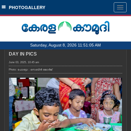
SECTIONS
PHOTOGALLERY
Togg
navig
HOME
LATEST
AUDIO
Saturday, August 8, 2026 11:51:05 AM
NOTIFIED NEWS
DAY IN PICS
POLL
June 03, 2025, 10:45 am
KERALA
Photo: ഫോട്ടോ : സെബിൻ ജോർജ്
LOCAL
OBITUARY
NEWS 360