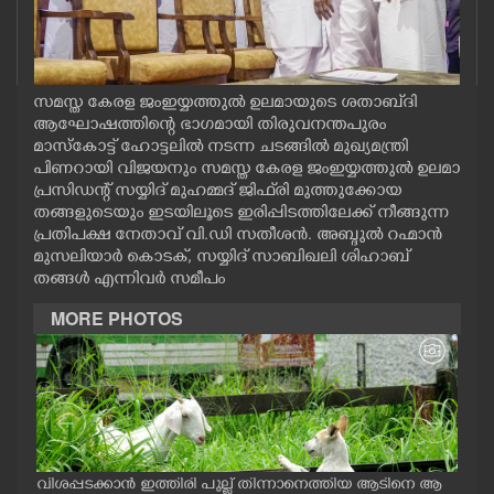
CASE DIARY
CINEMA
സമസ്ത കേരള ജംഇയ്യത്തുൽ ഉലമായുടെ ശതാബ്‌ദി
ആഘോഷത്തിന്റെ ഭാഗമായി തിരുവനന്തപുരം
മാസ്കോട്ട് ഹോട്ടലിൽ നടന്ന ചടങ്ങിൽ മുഖ്യമന്ത്രി
OPINION
പിണറായി വിജയനും സമസ്ത കേരള ജംഇയ്യത്തുൽ ഉലമാ
പ്രസിഡന്റ് സയ്യിദ് മുഹമ്മദ് ജിഫ്‌രി മുത്തുക്കോയ
PHOTOS
തങ്ങളുടെയും ഇടയിലൂടെ ഇരിപ്പിടത്തിലേക്ക് നീങ്ങുന്ന
പ്രതിപക്ഷ നേതാവ് വി.ഡി സതീശൻ. അബ്ദുൽ റഹ്മാൻ
മുസലിയാർ കൊടക്, സയ്യിദ് സാബിഖലി ശിഹാബ്
LIFESTYLE
തങ്ങൾ എന്നിവർ സമീപം
MORE PHOTOS
SPIRITUAL
INFO+
ART
വിശപ്പടക്കാൻ ഇത്തിരി പുല്ല് തിന്നാനെത്തിയ ആടിനെ ആ
മത്സ