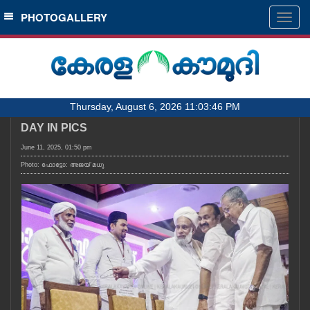
SECTIONS
PHOTOGALLERY
Togg
navig
HOME
LATEST
AUDIO
Thursday, August 6, 2026 11:03:46 PM
NOTIFIED NEWS
DAY IN PICS
POLL
June 11, 2025, 01:50 pm
KERALA
Photo: ഫോട്ടോ: അജയ് മധു
LOCAL
OBITUARY
NEWS 360