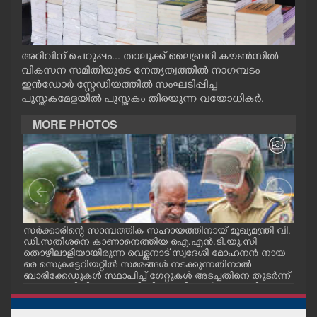
CASE DIARY
CINEMA
അറിവിന് ചെറുപ്പം... താലൂക്ക് ലൈബ്രറി കൗൺസിൽ
വികസന സമിതിയുടെ നേതൃത്വത്തിൽ നാഗമ്പടം
ഇൻഡോർ സ്റ്റേഡിയത്തിൽ സംഘടിപ്പിച്ച
OPINION
പുസ്തകമേളയിൽ പുസ്തകം തിരയുന്ന വയോധികർ.
MORE PHOTOS
PHOTOS
LIFESTYLE
SPIRITUAL
സർക്കാരിന്റെ സാമ്പത്തിക സഹായത്തിനായ് മുഖ്യമന്ത്രി വി.
ഗോട്
ഡി.സതീശനെ കാണാനെത്തിയ ഐ.എൻ.ടി.യു.സി
തിന
തൊഴിലാളിയായിരുന്ന വെള്ളനാട് സ്വദേശി മോഹനൻ നായ
വന്
INFO+
.സി
രെ സെക്രട്ടേറിയറ്റിൽ സമരങ്ങൾ നടക്കുന്നതിനാൽ
ഓട്
നു
ബാരിക്കേഡുകൾ സ്ഥാപിച്ച് ഗേറ്റുകൾ അടച്ചതിനെ തുടർന്ന്
മറ്റൊരു വഴിയിലൂടെ ഓഫീസിലെത്തിക്കാൻ സഹായിക്കുന്ന
പൊലീസ് ഉദ്യോഗസ്ഥർ. വാർദ്ധക്യ സഹജമായ അസുഖ
ART
ത്തെ തുടർന്ന് കാഴ്ച്ചശക്തി കുറഞ്ഞതിനാലാണ് ഇദ്ദേഹ