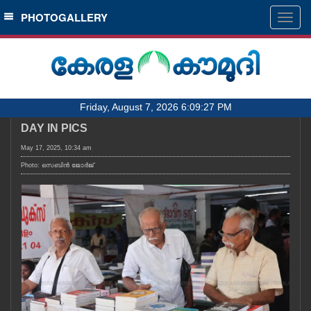
SECTIONS
PHOTOGALLERY
Togg
navig
HOME
LATEST
AUDIO
Friday, August 7, 2026 6:09:27 PM
NOTIFIED NEWS
DAY IN PICS
POLL
May 17, 2025, 10:34 am
KERALA
Photo: സെബിൻ ജോർജ്
LOCAL
OBITUARY
NEWS 360