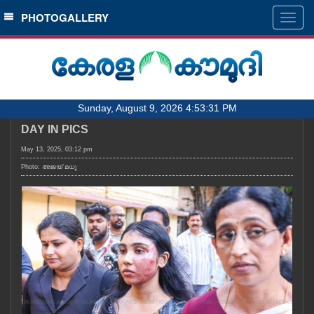
SECTIONS
PHOTOGALLERY
Togg
navig
HOME
LATEST
AUDIO
Sunday, August 9, 2026 4:53:31 PM
NOTIFIED NEWS
DAY IN PICS
POLL
May 13, 2025, 03:12 pm
KERALA
Photo: അജയ് മധു
LOCAL
OBITUARY
NEWS 360