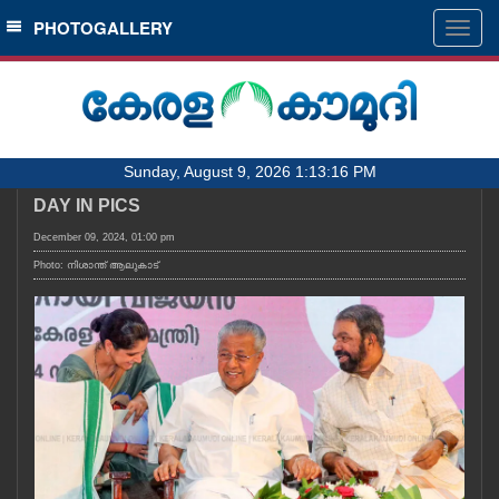
SECTIONS
PHOTOGALLERY
Togg
navig
HOME
LATEST
AUDIO
Sunday, August 9, 2026 1:13:16 PM
NOTIFIED NEWS
DAY IN PICS
POLL
December 09, 2024, 01:00 pm
KERALA
Photo: നിശാന്ത് ആലുകാട്
LOCAL
OBITUARY
NEWS 360