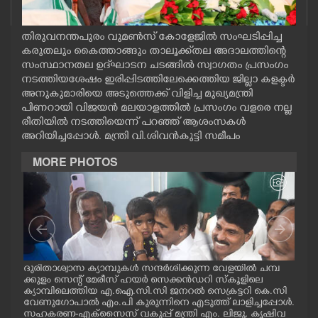
CASE DIARY
തിരുവനന്തപുരം വുമൺസ് കോളേജിൽ സംഘടിപ്പിച്ച
കരുതലും കൈത്താങ്ങും താലൂക്ക്തല അദാലത്തിന്റെ
CINEMA
സംസ്ഥാനതല ഉദ്‌ഘാടന ചടങ്ങിൽ സ്വാഗതം പ്രസംഗം
നടത്തിയശേഷം ഇരിപ്പിടത്തിലേക്കെത്തിയ ജില്ലാ കളക്ടർ
അനുകുമാരിയെ അടുത്തെക്ക് വിളിച്ച മുഖ്യമന്ത്രി
OPINION
പിണറായി വിജയൻ മലയാളത്തിൽ പ്രസംഗം വളരെ നല്ല
രീതിയിൽ നടത്തിയെന്ന് പറഞ്ഞ് ആശംസകൾ
PHOTOS
അറിയിച്ചപ്പോൾ. മന്ത്രി വി.ശിവൻകുട്ടി സമീപം
MORE PHOTOS
LIFESTYLE
SPIRITUAL
INFO+
മ്പ്
ദുരിതാശ്വാസ ക്യാമ്പുകൾ സന്ദർശിക്കുന്ന വേളയിൽ ചമ്പ
ദുര
്ട
ക്കുളം സെന്റ് മേരീസ് ഹയർ സെക്കൻഡറി സ്കൂളിലെ
ക്ക
ക്യാമ്പിലെത്തിയ എ.ഐ.സി.സി ജനറൽ സെക്രട്ടറി കെ.സി
ക്യ
ART
വേണുഗോപാൽ എം.പി കുരുന്നിനെ എടുത്ത് ലാളിച്ചപ്പോൾ.
മാധ
സഹകരണ-എക്സൈസ് വകുപ്പ് മന്ത്രി എം. ലിജു, കൃഷിവ
വേ