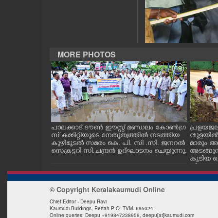
CASE DIARY
CINEMA
MORE PHOTOS
OPINION
PHOTOS
LIFESTYLE
ഡിൽകൂടി
പാലക്കാട് ടൗൺ ഈസ്റ്റ് മണ്ഡലം കോൺഗ്ര
പ്രളയജ
്ങനാശേരി പൂവ
സ് കമ്മിറ്റിയുടെ നേതൃത്വത്തിൽ നടത്തിയ
ന്മുളയിൽ
കുഴിമൂടൽ സമരം കെ. പി. സി .സി. ജനറൽ
മാരും അ
SPIRITUAL
സെക്രട്ടറി സി.ചന്ദ്രൻ ഉദ്ഘാടനം ചെയ്യുന്നു.
അടങ്ങു
കൂടിയ ചെ
നീക്കം ചെ
INFO+
© Copyright Keralakaumudi Online
Chief Editor - Deepu Ravi
ART
Kaumudi Buildings, Pettah P O. TVM. 695024
Online queries: Deepu +919847238959, deepu[at]kaumudi.com