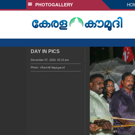
PHOTOGALLERY
HO
SECTIONS
HOME
LATEST
AUDIO
NOTIFIED NEWS
DAY IN PICS
POLL
December 07, 2024, 02:10 pm
Photo: നിശാന്ത് ആലുകാട്
KERALA
LOCAL
OBITUARY
NEWS 360