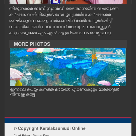
CASE DIARY
തിരുനക്കര ബസ് സ്റ്റാൻഡ് മൈതാനയിൽ സംയുക്ത
കർഷക സമിതിയുടെ നേതൃത്വത്തിൽ കർഷകരെ
രക്ഷിക്കുന്ന കേരള സർക്കാരിന് അഭിവാദ്യമർപ്പിച്ച്
CINEMA
നടത്തിയ അഭിവാദ്യ സദസ് അഡ്വ. സെബാസ്റ്റ്യൻ
കുളത്തുങ്കൽ എം.എൽ എ ഉദ്ഘാടനം ചെയ്യുന്നു
OPINION
MORE PHOTOS
PHOTOS
LIFESTYLE
ഇന്നലെ പെയ്ത കനത്ത മഴയിൽ എറണാകുളം മാർക്കറ്റിൽ
വിശ
SPIRITUAL
്ല
നിന്നുള്ള കാഴ്ച
ക്ര
വാത്
INFO+
© Copyright Keralakaumudi Online
ART
Chief Editor - Deepu Ravi