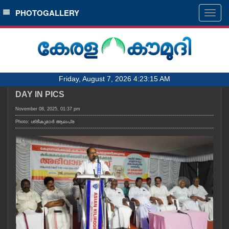
SECTIONS
PHOTOGALLERY
Togg
navig
HOME
LATEST
AUDIO
Friday, August 7, 2026 4:23:15 AM
NOTIFIED NEWS
DAY IN PICS
POLL
November 08, 2025, 01:37 pm
KERALA
Photo: ശ്രീകുമാർ ആലപ്ര
LOCAL
OBITUARY
NEWS 360