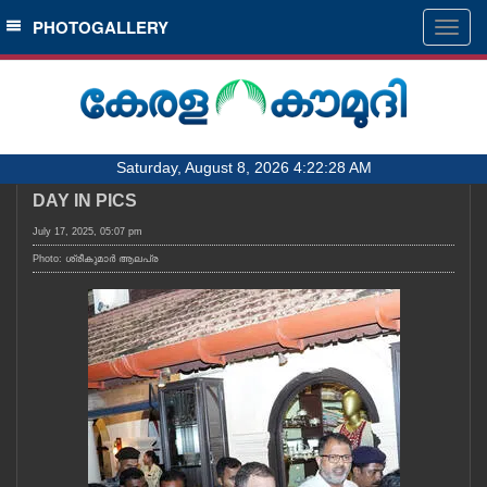
SECTIONS
PHOTOGALLERY
Togg
navig
HOME
LATEST
AUDIO
Saturday, August 8, 2026 4:22:28 AM
NOTIFIED NEWS
DAY IN PICS
POLL
July 17, 2025, 05:07 pm
KERALA
Photo: ശ്രീകുമാർ ആലപ്ര
LOCAL
OBITUARY
NEWS 360