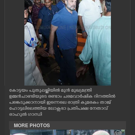
CASE DIARY
CINEMA
OPINION
PHOTOS
LIFESTYLE
കോട്ടയം പുതുപ്പള്ളിയിൽ മുൻ മുഖ്യമന്ത്രി
SPIRITUAL
ഉമ്മൻചാണ്ടിയുടെ രണ്ടാം ചരമവാർഷിക ദിനത്തിൽ
പങ്കെടുക്കാനായി ഇന്നെലെ രാത്രി കുമരകം താജ്
ഹോട്ടലിലെത്തിയ ലോക്സഭാ പ്രതിപക്ഷ നേതാവ്
INFO+
രാഹുൽ ഗാന്ധി
MORE PHOTOS
ART