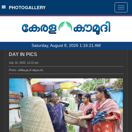
SECTIONS
PHOTOGALLERY
Togg
navig
HOME
LATEST
AUDIO
Saturday, August 8, 2026 1:16:21 AM
NOTIFIED NEWS
DAY IN PICS
POLL
July 16, 2025, 12:22 pm
KERALA
Photo: ശ്രീകുമാർ ആലപ്ര
LOCAL
OBITUARY
NEWS 360