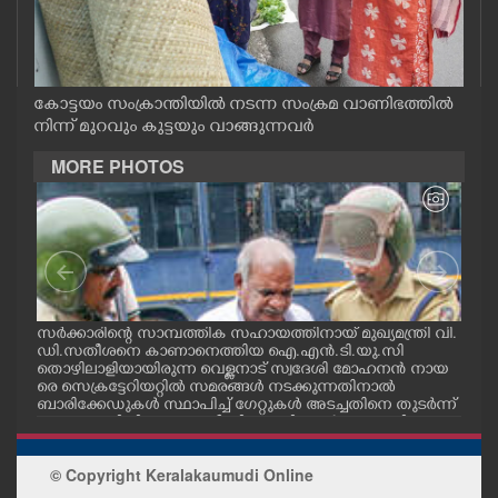
CASE DIARY
CINEMA
കോട്ടയം സംക്രാന്തിയിൽ നടന്ന സംക്രമ വാണിഭത്തിൽ
നിന്ന് മുറവും കുട്ടയും വാങ്ങുന്നവർ
OPINION
MORE PHOTOS
PHOTOS
LIFESTYLE
സർക്കാരിന്റെ സാമ്പത്തിക സഹായത്തിനായ് മുഖ്യമന്ത്രി വി.
ഗോട്
SPIRITUAL
ഡി.സതീശനെ കാണാനെത്തിയ ഐ.എൻ.ടി.യു.സി
തിന
തൊഴിലാളിയായിരുന്ന വെള്ളനാട് സ്വദേശി മോഹനൻ നായ
വന്
.സി
രെ സെക്രട്ടേറിയറ്റിൽ സമരങ്ങൾ നടക്കുന്നതിനാൽ
ഓട്
നു
ബാരിക്കേഡുകൾ സ്ഥാപിച്ച് ഗേറ്റുകൾ അടച്ചതിനെ തുടർന്ന്
INFO+
മറ്റൊരു വഴിയിലൂടെ ഓഫീസിലെത്തിക്കാൻ സഹായിക്കുന്ന
പൊലീസ് ഉദ്യോഗസ്ഥർ. വാർദ്ധക്യ സഹജമായ അസുഖ
ത്തെ തുടർന്ന് കാഴ്ച്ചശക്തി കുറഞ്ഞതിനാലാണ് ഇദ്ദേഹ
ART
© Copyright Keralakaumudi Online
ത്തിന് പൊലീസ് സഹായം വേണ്ടിവന്നത്