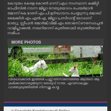
കോട്ടയം കേരള കോൺ ഗ്രസ് (എം) സംസ്ഥാന കമ്മിറ്റി
CASE DIARY
ഓഫീസിൽ നടന്ന ജില്ലാ നേതൃയോഗം ചെയർമാൻ
ജോസ് കെ.മാണി എം.പി ഉദ്ഘാടനം ചെയ്യുന്നു.ജോബ്
മൈക്കിൾ എം.എൽ.എ, ജില്ലാ പ്രസിഡന്റ് ലോപ്പസ്
CINEMA
മാത്യു, സ്റ്റീഫൻ ജോർജ്,വിജി.എം.തോമസ്,ഔസേപ്പച്ചൻ
വാളിപ്ലാക്കൽ, സഖറിയാസ് കുതിരവേലി തുടങ്ങിയവർ
സമീപം
OPINION
MORE PHOTOS
PHOTOS
LIFESTYLE
SPIRITUAL
വിശപ്പടക്കാൻ ഇത്തിരി പുല്ല് തിന്നാനെത്തിയ ആടിനെ ആ
മത്സ
പം
ക്രമിക്കാനൊരുങ്ങുന്ന തെരുവ് നായ. എറണാകുളം
റക്
ു.
വാത്തുരുത്തിയിൽ നിന്നുള്ള കാഴ്ച
റിൽ 
INFO+
ART
© Copyright Keralakaumudi Online