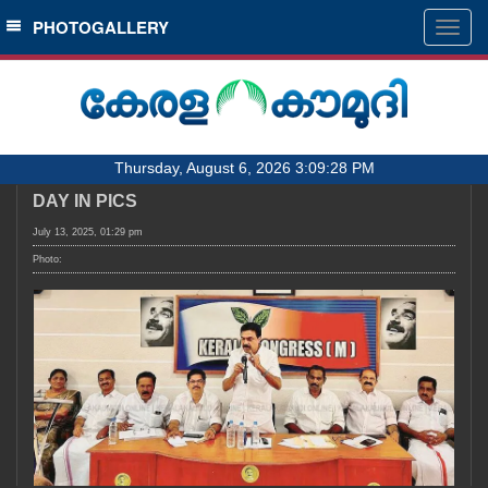
SECTIONS
PHOTOGALLERY
Togg
navig
HOME
LATEST
AUDIO
Thursday, August 6, 2026 3:09:28 PM
NOTIFIED NEWS
DAY IN PICS
POLL
July 13, 2025, 01:29 pm
KERALA
Photo:
LOCAL
OBITUARY
NEWS 360