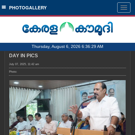
SECTIONS
PHOTOGALLERY
Togg
navig
HOME
LATEST
AUDIO
Thursday, August 6, 2026 6:36:29 AM
NOTIFIED NEWS
DAY IN PICS
POLL
July 07, 2025, 11:42 am
KERALA
Photo:
LOCAL
OBITUARY
NEWS 360