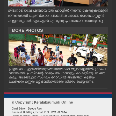
CASE DIARY
തിടനാട് ഗ്രാമപഞ്ചായത്ത് ഹാളിൽ നടന്ന കേരളകൗമുദി
ജനമൈത്രി പുരസ്കാര ചടങ്ങിൽ അഡ്വ. സെബാസ്റ്റ്യൻ
CINEMA
കുളത്തുങ്കൽ എം.എൽ.എ മുഖ്യ പ്രസംഗം നടത്തുന്നു
MORE PHOTOS
OPINION
PHOTOS
LIFESTYLE
പ്രളയജലം ഇറങ്ങിത്തുടങ്ങിയതോടെ ആറന്മുളയിൽ ഗ്രാമപ
ആറന
ാന
ഞ്ചായത്ത് പ്രസിഡന്റ് മാരും അംഗങ്ങളും രാഷ്ട്രീയപ്രവത്ത
ജംഗ
്ള
കരും അടങ്ങുന്ന സംഘം റോഡിൽ അടിഞ്ഞ് കൂടിയ
ത്ത
SPIRITUAL
ചെളിയും മണ്ണും മറ്റ് മാലിന്യങ്ങളും നീക്കം ചെയ്യുന്നു.
തിര
INFO+
© Copyright Keralakaumudi Online
Chief Editor - Deepu Ravi
ART
Kaumudi Buildings, Pettah P O. TVM. 695024
Online queries: Deepu +919847238959, deepu[at]kaumudi.com