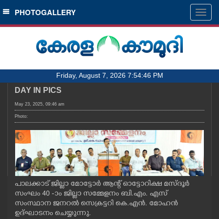
SECTIONS
PHOTOGALLERY
Togg
navig
HOME
LATEST
AUDIO
Friday, August 7, 2026 7:54:46 PM
NOTIFIED NEWS
DAY IN PICS
POLL
May 23, 2025, 09:46 am
KERALA
Photo:
LOCAL
OBITUARY
പാലക്കാട് ജില്ലാ മോട്ടോർ ആന്റ് ഓട്ടോറിക്ഷ മസ്ദൂർ
സംഘം 40 -ാം ജില്ലാ സമ്മേളനം ബി.എം. എസ്
NEWS 360
സംസ്ഥാന ജനറൽ സെക്രട്ടറി കെ.എൻ. മോഹൻ
ഉദ്ഘാടനം ചെയ്യുന്നു.