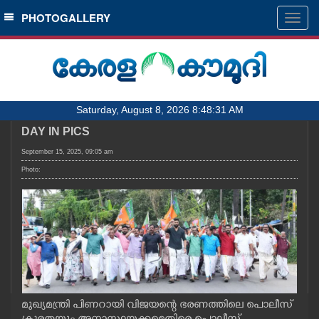
SECTIONS
PHOTOGALLERY
Togg
navig
HOME
LATEST
AUDIO
Saturday, August 8, 2026 8:48:31 AM
NOTIFIED NEWS
DAY IN PICS
POLL
September 15, 2025, 09:05 am
KERALA
Photo:
LOCAL
OBITUARY
NEWS 360
മുഖ്യമന്ത്രി പിണറായി വിജയന്റെ ഭരണത്തിലെ പൊലീസ്