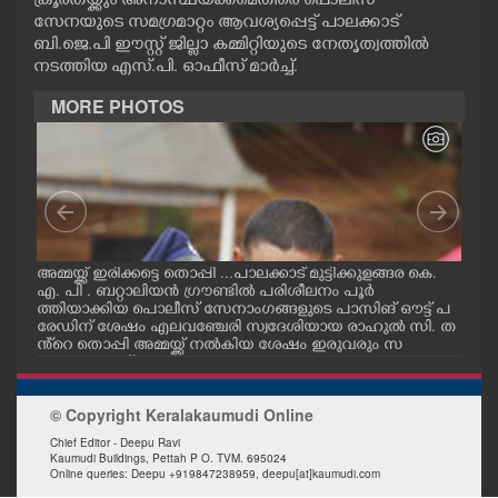
ക്രൂരതയ്ക്കും അനാസ്ഥയക്കമെതിരെ പൊലീസ്
CASE DIARY
സേനയുടെ സമഗ്രമാറ്റം ആവശ്യപ്പെട്ട് പാലക്കാട്
ബി.ജെ.പി ഈസ്റ്റ് ജില്ലാ കമ്മിറ്റിയുടെ നേതൃത്വത്തിൽ
നടത്തിയ എസ്.പി. ഓഫീസ് മാർച്ച്.
CINEMA
MORE PHOTOS
OPINION
PHOTOS
ഗ
അമ്മയ്ക്ക് ഇരിക്കട്ടെ തൊപ്പി ...പാലക്കാട് മുട്ടിക്കുളങ്ങര കെ.
പാലക
LIFESTYLE
എ. പി . ബറ്റാലിയൻ ഗ്രൗണ്ടിൽ പരിശീലനം പൂർ
ഗ്ര
ക്
ത്തിയാക്കിയ പൊലീസ് സേനാംഗങ്ങളുടെ പാസിങ് ഔട്ട് പ
സേന
രേഡിന് ശേഷം എലവഞ്ചേരി സ്വദേശിയായ രാഹുൽ സി. ത
രിശ
SPIRITUAL
ളം
ൻ്റെ തൊപ്പി അമ്മയ്ക്ക് നൽകിയ ശേഷം ഇരുവരും സ
അമ്
ക
ന്തോഷം പങ്ക്ഇടുന്നു.
INFO+
© Copyright Keralakaumudi Online
Chief Editor - Deepu Ravi
Kaumudi Buildings, Pettah P O. TVM. 695024
ART
Online queries: Deepu +919847238959, deepu[at]kaumudi.com