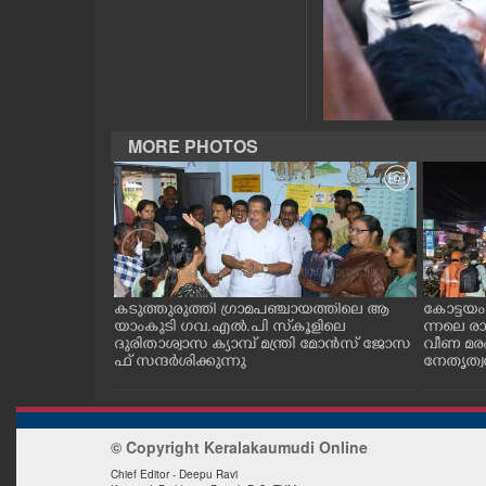
CASE DIARY
CINEMA
MORE PHOTOS
OPINION
PHOTOS
LIFESTYLE
തിയ ബോട്ടുകൾ
കടുത്തുരുത്തി ഗ്രാമപഞ്ചായത്തിലെ ആ
കോട്ടയ
്ന പരുന്തുകൾ. എറ
യാംകുടി ഗവ.എൽ.പി സ്‌കൂളിലെ
ന്നലെ ര
SPIRITUAL
ിന്നുള്ള കാഴ്ച
ദുരിതാശ്വാസ ക്യാമ്പ് മന്ത്രി മോൻസ് ജോസ
വീണ മര
ഫ് സന്ദർശിക്കുന്നു
നേതൃത്വത്
INFO+
© Copyright Keralakaumudi Online
ART
Chief Editor - Deepu Ravi