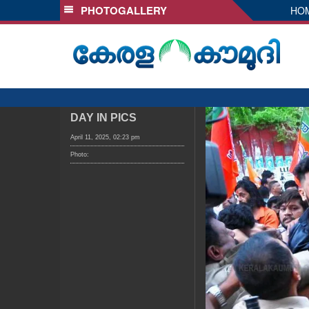
PHOTOGALLERY
HO
SECTIONS
HOME
LATEST
AUDIO
NOTIFIED NEWS
DAY IN PICS
POLL
April 11, 2025, 02:23 pm
Photo:
KERALA
LOCAL
OBITUARY
NEWS 360