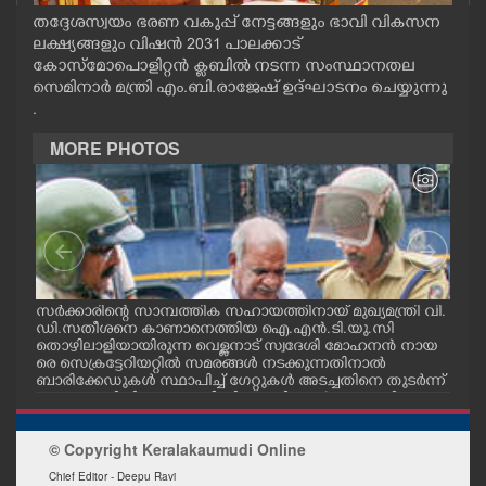
CASE DIARY
തദ്ദേശസ്വയം ഭരണ വകുപ്പ് നേട്ടങ്ങളും ഭാവി വികസന
ലക്ഷ്യങ്ങളും വിഷൻ 2031 പാലക്കാട്
കോസ്മോപൊളിറ്റൻ ക്ലബിൽ നടന്ന സംസ്ഥാനതല
CINEMA
സെമിനാർ മന്ത്രി എം.ബി.രാജേഷ് ഉദ്ഘാടനം ചെയ്യുന്നു
.
MORE PHOTOS
OPINION
PHOTOS
LIFESTYLE
സർക്കാരിന്റെ സാമ്പത്തിക സഹായത്തിനായ് മുഖ്യമന്ത്രി വി.
ഗോട്
ഡി.സതീശനെ കാണാനെത്തിയ ഐ.എൻ.ടി.യു.സി
തിന
SPIRITUAL
തൊഴിലാളിയായിരുന്ന വെള്ളനാട് സ്വദേശി മോഹനൻ നായ
വന്
.സി
രെ സെക്രട്ടേറിയറ്റിൽ സമരങ്ങൾ നടക്കുന്നതിനാൽ
ഓട്
നു
ബാരിക്കേഡുകൾ സ്ഥാപിച്ച് ഗേറ്റുകൾ അടച്ചതിനെ തുടർന്ന്
INFO+
മറ്റൊരു വഴിയിലൂടെ ഓഫീസിലെത്തിക്കാൻ സഹായിക്കുന്ന
പൊലീസ് ഉദ്യോഗസ്ഥർ. വാർദ്ധക്യ സഹജമായ അസുഖ
ത്തെ തുടർന്ന് കാഴ്ച്ചശക്തി കുറഞ്ഞതിനാലാണ് ഇദ്ദേഹ
© Copyright Keralakaumudi Online
ത്തിന് പൊലീസ് സഹായം വേണ്ടിവന്നത്
ART
Chief Editor - Deepu Ravi