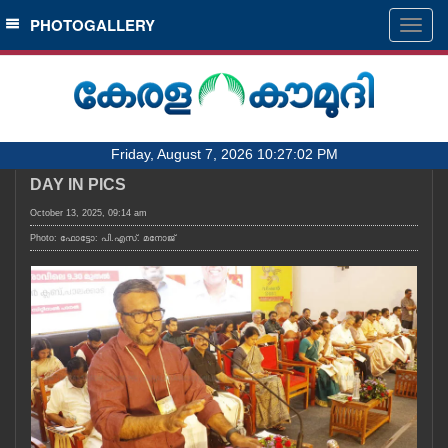
SECTIONS
PHOTOGALLERY
Togg
navig
HOME
LATEST
AUDIO
Friday, August 7, 2026 10:27:02 PM
NOTIFIED NEWS
DAY IN PICS
POLL
October 13, 2025, 09:14 am
KERALA
Photo: ഫോട്ടോ: പി.എസ്. മനോജ്
LOCAL
OBITUARY
NEWS 360