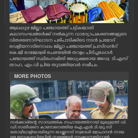
CASE DIARY
CINEMA
ആലപ്പുഴ ജില്ലാ പഞ്ചായത്ത് പട്ടികജാതി
കലാസംഘങ്ങൾക്ക് നൽകുന്ന വാദ്യോപകരണങ്ങളുടെ
വിതരണോദ്ഘാടന പരിപാടിക്കിടെ നടൻ പ്രമോദ്
OPINION
വെളിയനാടിനൊപ്പം ജില്ലാ പഞ്ചായത്ത് പ്രസിഡൻറ്
കെ.ജി രാജേശ്വരി ചെണ്ടയിൽ താളം പിടിച്ചപ്പോൾ
പഞ്ചായത്ത് സ്ഥിരംസമിതി അധ്യക്ഷരായ അഡ്വ. ടി.എസ്
PHOTOS
താഹ, എം.വി പ്രിയ തുടങ്ങിയവർ സമീപം.
MORE PHOTOS
LIFESTYLE
SPIRITUAL
INFO+
സർക്കാരിന്റെ സാമ്പത്തിക സഹായത്തിനായ് മുഖ്യമന്ത്രി വി.
ഗോട്
ഡി.സതീശനെ കാണാനെത്തിയ ഐ.എൻ.ടി.യു.സി
തിന
ART
തൊഴിലാളിയായിരുന്ന വെള്ളനാട് സ്വദേശി മോഹനൻ നായ
വന്
.സി
രെ സെക്രട്ടേറിയറ്റിൽ സമരങ്ങൾ നടക്കുന്നതിനാൽ
ഓട്