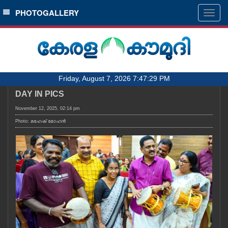
SECTIONS
PHOTOGALLERY
Togg
navig
HOME
LATEST
AUDIO
Friday, August 7, 2026 7:47:29 PM
NOTIFIED NEWS
DAY IN PICS
POLL
November 12, 2025, 02:14 pm
KERALA
Photo: മഹേഷ് മോഹൻ
LOCAL
OBITUARY
NEWS 360