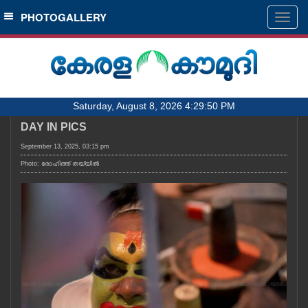
SECTIONS
PHOTOGALLERY
Togg
navig
HOME
LATEST
AUDIO
Saturday, August 8, 2026 4:29:50 PM
NOTIFIED NEWS
DAY IN PICS
POLL
September 13, 2025, 03:15 pm
KERALA
Photo: രോഹിത്ത് തയ്യിൽ
LOCAL
OBITUARY
NEWS 360