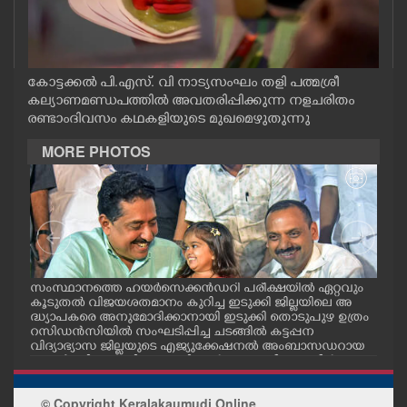
CASE DIARY
CINEMA
കോട്ടക്കൽ പി.എസ‌്. വി നാട്യസംഘം തളി പത്മശ്രീ
കല്യാണമണ്ഡപത്തിൽ അവതരിപ്പിക്കുന്ന നളചരിതം
രണ്ടാംദിവസം കഥകളിയുടെ മുഖമെഴുതുന്നു
OPINION
MORE PHOTOS
PHOTOS
LIFESTYLE
SPIRITUAL
സംസ്ഥാനത്തെ ഹയർസെക്കൻഡറി പരീക്ഷയിൽ ഏറ്റവും
എറണ
കൂടുതൽ വിജയശതമാനം കുറിച്ച ഇടുക്കി ജില്ലയിലെ അ
പ്ള
ദ്ധ്യാപകരെ അനുമോദിക്കാനായി ഇടുക്കി തൊടുപുഴ ഉത്രം
ദ്ഘാ
INFO+
റസിഡൻസിയിൽ സംഘടിപ്പിച്ച ചടങ്ങിൽ കട്ടപ്പന
ഡി.
വിദ്യാഭ്യാസ ജില്ലയുടെ എജ്യുക്കേഷനൽ അംബാസഡറായ
എസ്തർ മരിയ ടോമിയെ മന്ത്രി എൻ.ഷംസുദ്ദീനും ഡീൻ
കുര്യാക്കോസ് എം.പിയും അഭിനന്ദിച്ചപ്പോൾ. ശാരീരിക പ
ART
രിമിതികളെ അതിജീവിച്ച് പ്ലസ്ടു പരീക്ഷയിൽ എല്ലാ വിഷയ
© Copyright Keralakaumudi Online
ങ്ങൾക്കും എ പ്ലസ് നേടിയതോടെയാണ് എസ്തർ ശ്രദ്ധേയ