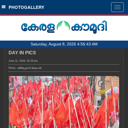
SECTIONS
PHOTOGALLERY
Togg
navig
HOME
LATEST
AUDIO
Saturday, August 8, 2026 4:56:43 AM
NOTIFIED NEWS
DAY IN PICS
POLL
June 11, 2026, 02:29 pm
KERALA
Photo: ശ്രീകുമാർ ആലപ്ര
LOCAL
OBITUARY
NEWS 360