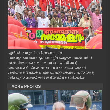
CASE DIARY
CINEMA
OPINION
PHOTOS
എൻ.ജി.ഒ യൂണിയൻ സംസ്ഥാന
സമ്മേളനത്തോടനുബന്ധിച്ച് കോട്ടയം നഗരത്തിൽ
LIFESTYLE
നടത്തിയ പ്രകടനം.സംസ്ഥാന പ്രസിഡന്റ്
എം.എ.അജിത്‌കുമാർ,ജനറൽ സെക്രട്ടറിഎം.വി
ശശിധരൻ,ട്രഷറർ ടി.എം.ഹാജറ,വൈസ് പ്രസിഡന്റ്
SPIRITUAL
സീമ.എസ്.നായർ തുടങ്ങിയവർ മുൻനിരയിൽ
MORE PHOTOS
INFO+
ART