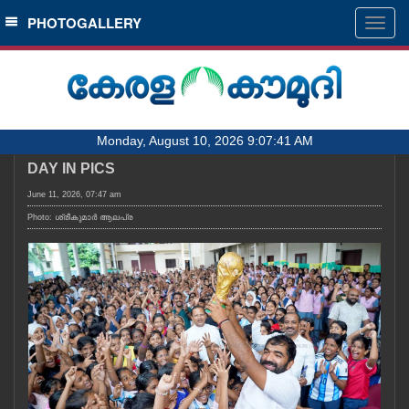
SECTIONS
PHOTOGALLERY
Togg
navig
HOME
LATEST
AUDIO
Monday, August 10, 2026 9:07:41 AM
NOTIFIED NEWS
DAY IN PICS
POLL
June 11, 2026, 07:47 am
KERALA
Photo: ശ്രീകുമാർ ആലപ്ര
LOCAL
OBITUARY
NEWS 360