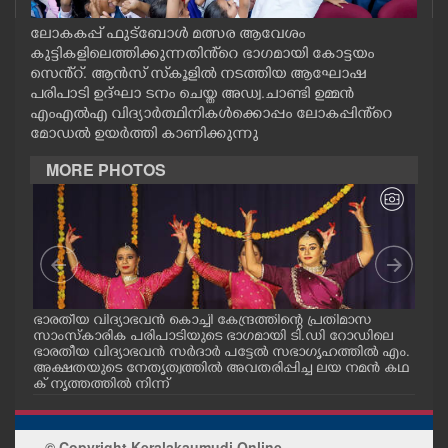
CASE DIARY
ലോകകപ്പ് ഫുട്ബോൾ മത്സര ആവേശം
കുട്ടികളിലെത്തിക്കുന്നതിൻ്റെ ഭാഗമായി കോട്ടയം
സെൻ്റ്. ആൻസ് സ്‌കൂളിൽ നടത്തിയ ആഘോഷ
CINEMA
പരിപാടി ഉദ്ഘാ ടനം ചെയ്ത അഡ്വ.ചാണ്ടി ഉമ്മൻ
എംഎൽഎ വിദ്യാർത്ഥിനികൾക്കൊപ്പം ലോകപ്പിൻ്റെ
OPINION
മോഡൽ ഉയർത്തി കാണിക്കുന്നു
MORE PHOTOS
PHOTOS
LIFESTYLE
SPIRITUAL
ുന
ഭാരതീയ വിദ്യാഭവൻ കൊച്ചി കേന്ദ്രത്തിന്റെ പ്രതിമാസ
പാല
.
സാംസ്കാരിക പരിപാടിയുടെ ഭാഗമായി ടി.ഡി റോഡിലെ
റോജ
ൻ ക
ഭാരതീയ വിദ്യാഭവൻ സർദാർ പട്ടേൽ സഭാഗൃഹത്തിൽ എം.
സി 
INFO+
അക്ഷതയുടെ നേതൃത്വത്തിൽ അവതരിപ്പിച്ച ലയ നമൻ കഥ
രിക്
ക് നൃത്തത്തിൽ നിന്ന്
ART
© Copyright Keralakaumudi Online