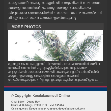
കോട്ടയത്ത് നടക്കുന്ന എൻ.ജി.ഒ യൂണിയൻ സംസ്ഥാന
CASE DIARY
സമ്മേളനനത്തിന്റെ പൊതുസമ്മേളന നഗരിയായ
തിരുനക്കര മൈതാനിയിൽ സ്വാഗതസംഘം ചെയർമാൻ
വി.എൻ.വാസവൻ പതാക ഉയർത്തുന്നു
CINEMA
MORE PHOTOS
OPINION
PHOTOS
LIFESTYLE
ീട്
മുണ്ടൂർ മൈലാകുളത്ത് ചിറയത്ത് പാടശേഖരത്തിന് സമീപ
കേന
.പ
ത്തായി തെങ്ങിൽ കൂടുകൂട്ടിയിരിക്കുന്ന തൂക്കണാം
യങ്
കുരുവികൾ സാധാരണയായി വയലുകളോട് ചേർന്ന് നിൽ
മുന
ക്കുന്ന ഉയരമുള്ള മരങ്ങളിൽ നെല്ലോല കൊണ്ട്
സംസ
SPIRITUAL
നെയ്തെടുക്കുന്ന നീളവും ഉറപ്പും കൂടിയ കൂടാണ് ഈ പ
നം ച
ക്ഷികളുടേത് ആറ്റകുരുവി,കുരിയാറ്റ എന്നി പേരുകളിലും ഇ
വ അറിയപ്പെടുന്നു
INFO+
© Copyright Keralakaumudi Online
Chief Editor - Deepu Ravi
ART
Kaumudi Buildings, Pettah P O. TVM. 695024
Online queries: Deepu +919847238959, deepu[at]kaumudi.com