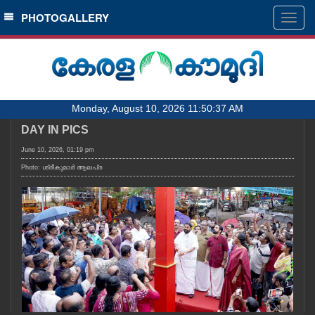
SECTIONS
PHOTOGALLERY
Togg
navig
HOME
LATEST
AUDIO
Monday, August 10, 2026 11:50:37 AM
NOTIFIED NEWS
DAY IN PICS
POLL
June 10, 2026, 01:19 pm
KERALA
Photo: ശ്രീകുമാർ ആലപ്ര
LOCAL
OBITUARY
NEWS 360