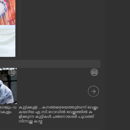
 ലഗേജും വ
കുട്ടിക്കുളി....കനത്തമഴയെത്തുർടന്ന് വെള്ളം
ഇടുക്കി മലങ്
ണാകുളം
കയറിയ എ.സി.റോഡിൽ വെള്ളത്തിൽ ക
മാലിന്യം പരന്ന
ളിക്കുന്ന കുട്ടികൾ.ചങ്ങനാശേരി പൂവത്ത്
ഞ്ഞു പോകുന്
നിന്നുള്ള കാഴ്ച
വെള്ളിയാമറ്റത
നിന്നും തെർമ