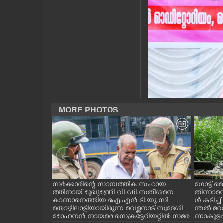
CASE DIARY
CINEMA
OPINION
PHOTOS
MORE PHOTOS
LIFESTYLE
SPIRITUAL
INFO+
ന്ന ലാബ് ഓൺ
സർക്കാരിന്റെ സാമ്പത്തിക സഹായ
ഗോട്ട് ല
റി പദ്ധ
ത്തിനായ് മുഖ്യമന്ത്രി വി.ഡി.സതീശനെ
തിന്നാന
തിരുവനന്തപുരം
കാണാനെത്തിയ ഐ.എൻ.ടി.യു.സി
ൾ കടിച്
ിമൻസ്
തൊഴിലാളിയായിരുന്ന വെള്ളനാട് സ്വദേശി
ന്തൽ മറന
ART
രി വി.ഡി സ
മോഹനൻ നായരെ സെക്രട്ടേറിയറ്റിൽ സമര
ണാകുളം വ