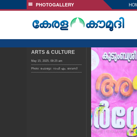
PHOTOGALLERY
HO
SECTIONS
HOME
LATEST
AUDIO
NOTIFIED NEWS
ARTS & CULTURE
POLL
May 15, 2025, 09:25 am
Photo: ഫോട്ടോ: റാഫി എം. ദേവസി
KERALA
LOCAL
OBITUARY
NEWS 360