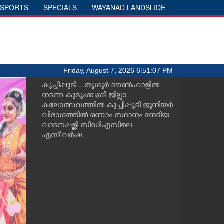
SPORTS
SPECIALS
WAYANAD LANDSLIDE
Friday, August 7, 2026 6:51:07 PM
കുച്ചിപ്പുടി... തൃശൂർ ടൗൺഹാളിൽ
നടന്ന കുടുംബശ്രീ ജില്ലാ
കലോത്സവത്തിൽ കുച്ചിപ്പുടി ജൂനിയർ
വിഭാഗത്തിൽ ഒന്നാം സ്ഥാനം നേടിയ
വാടനപ്പള്ളി സിഡിഎസിലെ
എസ്.വർഷ.