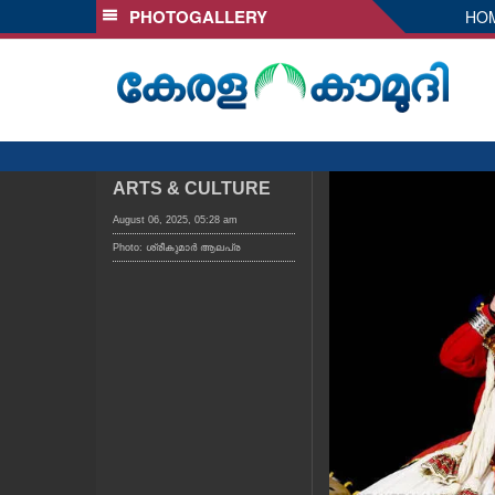
PHOTOGALLERY
HO
SECTIONS
HOME
LATEST
AUDIO
NOTIFIED NEWS
ARTS & CULTURE
POLL
August 06, 2025, 05:28 am
Photo: ശ്രീകുമാർ ആലപ്ര
KERALA
LOCAL
OBITUARY
NEWS 360