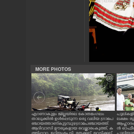
CASE DIARY
CINEMA
OPINION
PHOTOS
MORE PHOTOS
LIFESTYLE
SPIRITUAL
INFO+
ലൂർദ് സ്കൂളിൽ
എറണാകുളം ജില്ലയിലെ കോതമംഗലം
പുലികളി
ൂർദിയൻ
താലൂക്കിൽ ഉൾപ്പെടുന്ന ഒരു വലിയ ഗ്രാമപ
ലക്ഷം 
ഷിപ്പിൽ പെൺ
ഞ്ചായത്താണ് കുട്ടമ്പുഴ ഗ്രാമ പഞ്ചായത്ത്.
ആഹ്ലാദം
ART
ത്തിൽ കോട്ട
ആദിവാസി ഊരുകളായ വെള്ളാരംകുത്ത്, ക
ൻ ഓഫീസി
ടീമിനെതിരെ
ത്തിപ്പാറ, ഉറിയംപെട്ടി, തേക്കല്ല്, വെട്ടിക്കല്ല്,
പുലിയുമ