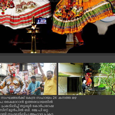
 സംഘങ്ങൾക്ക് കേന്ദ്ര സഹായം 24
കനത്ത മഴ
രൂപ കൈമാറാൻ ഉത്തരവായതിൽ
 പ്രകടിപ്പിച്ച് തൃശൂർ കോർപറേഷ
ന് മുൻപിൽ ബി. ജെ.പി ഒറ്റ
ായി സംഘടിപ്പിച്ച ആഹ്ലാദ പ്രകട