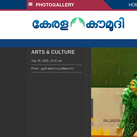
PHOTOGALLERY
HO
SECTIONS
HOME
LATEST
AUDIO
NOTIFIED NEWS
ARTS & CULTURE
POLL
July 26, 2025, 10:47 am
Photo: എൻ.ആർ.സുധർമ്മദാസ്
KERALA
LOCAL
OBITUARY
NEWS 360