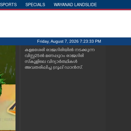
SPORTS
SPECIALS
WAYANAD LANDSLIDE
Friday, August 7, 2026 7:23:33 PM
കളമശേരി രാജഗിരിയിൽ നടക്കുന്ന
വിസ്റ്റ25ൽ മണപ്പുറം രാജഗിരി
സ്കൂളിലെ വിദ്യാർത്ഥികൾ
അവതരിപ്പിച്ച ഗ്രൂപ്പ് ഡാൻസ്.