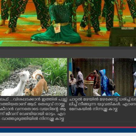
ൈഫ് ...വിശപ്പടക്കാൻ ഇത്തിരി പുല്ല്
ചാറ്റൽ മഴയിൽ മഴക്കോട്ട് ധരിച്ച്
െത്തിയതാണ് ആട്. തെരുവ് നായ്ക്ക
ലിച്ച് നീങ്ങുന്ന യുവതികൾ. എറ
ച് കീറാൻ വന്നതോടെ വയറിന്റെ ആ
മേനകയിൽ നിന്നുള്ള കാഴ്ച
്ന് ജീവന് വേണ്ടിയായി ഓട്ടം. എറ
ാത്തുരുത്തിയിൽ നിന്നുള്ള കാഴ്ച