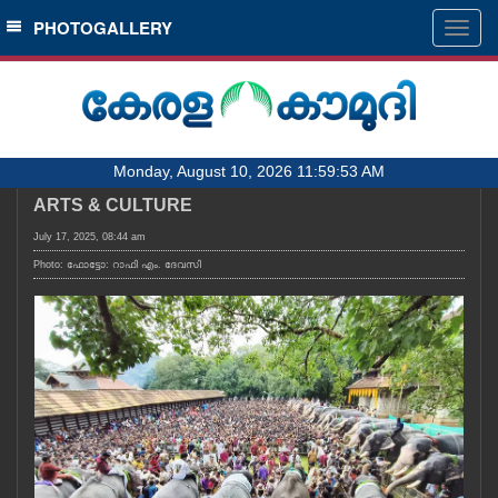
SECTIONS
PHOTOGALLERY
Togg
navig
HOME
LATEST
AUDIO
Monday, August 10, 2026 11:59:53 AM
NOTIFIED NEWS
ARTS & CULTURE
POLL
July 17, 2025, 08:44 am
KERALA
Photo: ഫോട്ടോ: റാഫി എം. ദേവസി
LOCAL
OBITUARY
NEWS 360