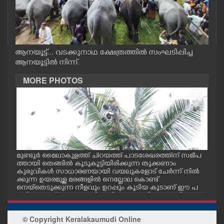
CASE DIARY
CINEMA
ആനയൂട്ട്... വടക്കുനാഥ ക്ഷേത്രത്തിൽ സംഘടിപ്പിച്ച
ആനയൂട്ടിൽ നിന്ന്.
OPINION
MORE PHOTOS
PHOTOS
LIFESTYLE
SPIRITUAL
ീട്
മുണ്ടൂർ മൈലാകുളത്ത് ചിറയത്ത് പാടശേഖരത്തിന് സമീപ
കേന
.പ
ത്തായി തെങ്ങിൽ കൂടുകൂട്ടിയിരിക്കുന്ന തൂക്കണാം
യങ്
കുരുവികൾ സാധാരണയായി വയലുകളോട് ചേർന്ന് നിൽ
മുന
ക്കുന്ന ഉയരമുള്ള മരങ്ങളിൽ നെല്ലോല കൊണ്ട്
സംസ
INFO+
നെയ്തെടുക്കുന്ന നീളവും ഉറപ്പും കൂടിയ കൂടാണ് ഈ പ
നം ച
ക്ഷികളുടേത് ആറ്റകുരുവി,കുരിയാറ്റ എന്നി പേരുകളിലും ഇ
വ അറിയപ്പെടുന്നു
ART
© Copyright Keralakaumudi Online