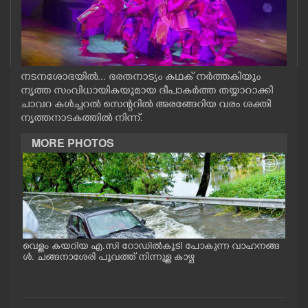
CASE DIARY
CINEMA
നടനശോഭയിൽ... ഭരതനാട്യം കഥക് നർത്തകിയും
നൃത്ത സംവിധായികയുമായ ദീപാകർത്ത തയ്യാറാക്കി
OPINION
ചാവറ കൾച്ചറൽ സെന്ററിൽ അരങ്ങേറിയ വരം ശക്തി
നൃത്തനാടകത്തിൽ നിന്ന്.
PHOTOS
MORE PHOTOS
LIFESTYLE
SPIRITUAL
വെള്ളം കയറിയ എ.സി റോഡിൽകൂടി പോകുന്ന വാഹനങ്ങ
കനത
INFO+
ൾ. ചങ്ങനാശേരി പൂവത്ത് നിന്നുള്ള കാഴ്ച
വെള
ത്ത
കാഴ്
ART