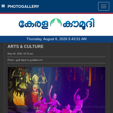
SECTIONS
PHOTOGALLERY
Togg
navig
HOME
LATEST
AUDIO
Thursday, August 6, 2026 5:43:51 AM
NOTIFIED NEWS
ARTS & CULTURE
POLL
May 09, 2026, 02:33 pm
KERALA
Photo: എൻ.ആർ.സുധർമ്മദാസ്
LOCAL
OBITUARY
NEWS 360