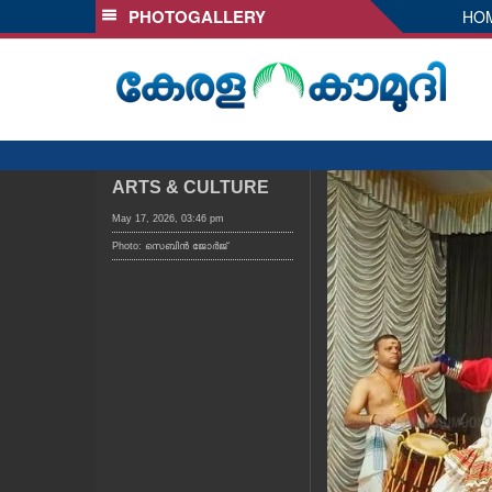
PHOTOGALLERY
HO
SECTIONS
HOME
LATEST
AUDIO
NOTIFIED NEWS
ARTS & CULTURE
POLL
May 17, 2026, 03:46 pm
Photo: സെബിൻ ജോർജ്
KERALA
LOCAL
OBITUARY
NEWS 360