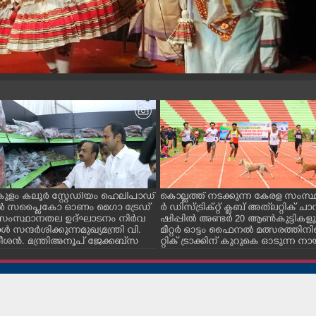
ളം കലൂർ സ്റ്റേഡിയം ഹെലിപാഡ്
കൊല്ലത്ത് നടക്കുന്ന കേരള സംസ്
ിൽ സപ്ളൈകോ ഓണം മെഗാ ട്രേഡ്
ർ ഡിസ്ട്രിക്റ്റ് ക്ലബ് അത്‌ലറ്റിക് ചാമ
ംസ്ഥാനതല ഉദ്ഘാടനം നിർവ
ഷിപ്പിൽ അണ്ടർ 20 ആൺകുട്ടികളു
്റാൾ സന്ദർശിക്കുന്ന മുഖ്യമന്ത്രി വി.
മീറ്റർ ഓട്ടം ഫൈനൽ മത്സരത്തിനി
ശൻ. മന്ത്രി അനൂപ് ജേക്കബ് സ
റ്റിക് ട്രാക്കിന് കുറുകെ ഓടുന്ന 